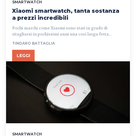
SMARTWATCH
Xiaomi smartwatch, tanta sostanza
a prezzi incredibili
Pochi marchi come Xiaomi sono stati in grado di
ritagliarsi in pochissimi anni una così larga fetta...
TINDARO BATTAGLIA
LEGGI
SMARTWATCH