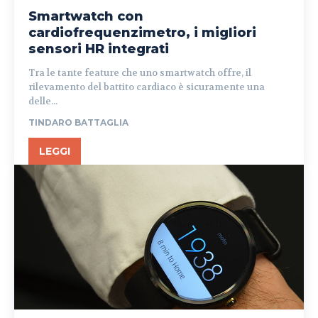
Smartwatch con
cardiofrequenzimetro, i migliori
sensori HR integrati
Tra le tante feature che uno smartwatch offre, il
rilevamento del battito cardiaco è sicuramente una
delle...
TINDARO BATTAGLIA
LEGGI