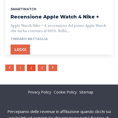
SMARTWATCH
Recensione Apple Watch 4 Nike +
Apple Watch Nike + 4, recensione del primo Apple Watch
che mi ha convinto al 100%. Bello,...
TINDARO BATTAGLIA
LEGGI
1
2
3
Privacy Policy
Cookie Policy
Sitemap
Percepiamo delle revenue in affiliazione quando clicchi sui
nostri link ed acquisti. So che non te ne potrà fregare di