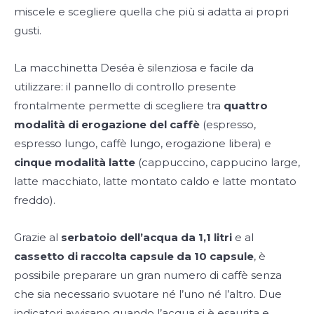
miscele e scegliere quella che più si adatta ai propri
gusti.
La macchinetta Deséa è silenziosa e facile da
utilizzare: il pannello di controllo presente
frontalmente permette di scegliere tra
quattro
modalità di erogazione del caffè
(espresso,
espresso lungo, caffè lungo, erogazione libera) e
cinque modalità latte
(cappuccino, cappucino large,
latte macchiato, latte montato caldo e latte montato
freddo).
Grazie al
serbatoio dell’acqua da 1,1 litri
e al
cassetto di raccolta capsule da 10 capsule
, è
possibile preparare un gran numero di caffè senza
che sia necessario svuotare né l’uno né l’altro. Due
indicatori avvisano quando l’acqua si è esaurita e