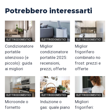
Potrebbero interessarti
ELETTRODOMESTICI
ELETTRODOMESTICI
ELETTRODOMESTICI
Condizionatore
Miglior
Miglior
portatile
condizionatore
frigorifero
silenzioso (e
portatile 2025:
combinato no
piccolo): guida
recensioni,
frost: prezzi e
ai migliori
prezzi, offerte
offerte
ELETTRODOMESTICI
ELETTRODOMESTICI
ELETTRODOMESTICI
Microonde o
Induzione o
Migliori
fornetto
gas: quale piano
frigoriferi: