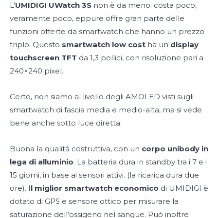
L’
UMIDIGI UWatch
3S
non è da meno: costa poco,
veramente poco, eppure offre gran parte delle
funzioni offerte da smartwatch che hanno un prezzo
triplo. Questo
smartwatch low cost
ha un
display
touchscreen
TFT
da 1,3 pollici, con risoluzione pari a
240×240 pixel.
Certo, non siamo al livello degli AMOLED visti sugli
smartwatch di fascia media e medio-alta, ma si vede
bene anche sotto luce diretta.
Buona la qualità costruttiva, con un
corpo unibody in
lega di alluminio
. La batteria dura in standby tra i 7 e i
15 giorni, in base ai sensori attivi.
(la ricarica dura due
ore). I
l miglior smartwatch economico
di UMIDIGI è
dotato di GPS e sensore ottico per misurare la
saturazione dell’ossigeno nel sangue. Può inoltre