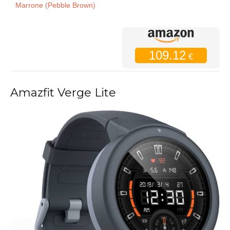
Marrone (Pebble Brown)
109.12
€
Amazfit Verge Lite