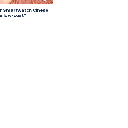
or Smartwatch Cinese,
tà low-cost?