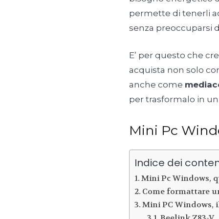
permette di tenerli 
senza preoccuparsi de
E’ per questo che cre
acquista non solo co
anche come
mediac
per trasformalo in un
Mini Pc Windo
Indice dei conten
Mini Pc Windows, q
Come formattare u
Mini PC Windows, il
Beelink Z83-V