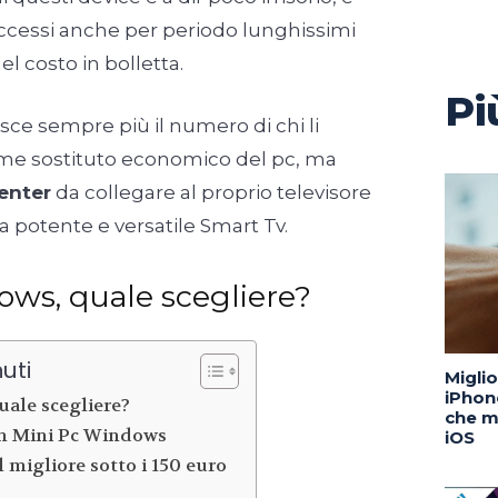
accessi anche per periodo lunghissimi
l costo in bolletta.
Pi
sce sempre più il numero di chi li
me sostituto economico del pc, ma
enter
da collegare al proprio televisore
a potente e versatile Smart Tv.
ws, quale scegliere?
uti
Migli
iPhone
uale scegliere?
che m
n Mini Pc Windows
iOS
 migliore sotto i 150 euro