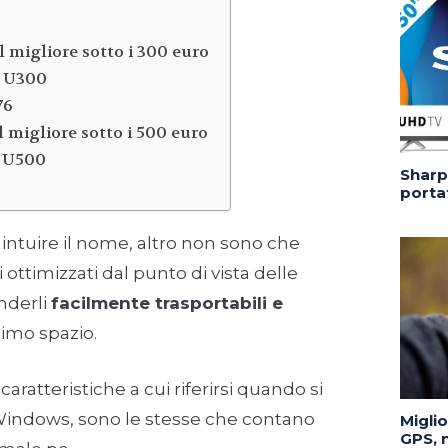
 migliore sotto i 300 euro
 U300
76
 migliore sotto i 500 euro
 U500
Sharp 
portat
 intuire il nome, altro non sono che
ottimizzati dal punto di vista delle
enderli
facilmente trasportabili e
imo spazio.
aratteristiche a cui riferirsi quando si
Windows, sono le stesse che contano
Migli
GPS, n