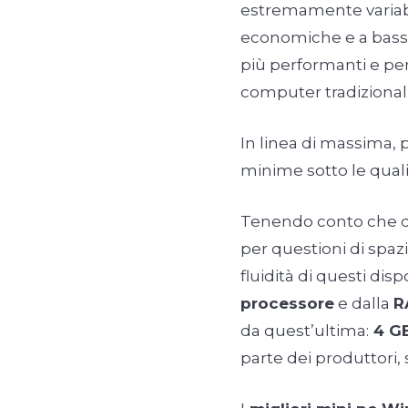
estremamente variab
economiche e a basso
più performanti e pe
computer tradizionali
In linea di massima, 
minime sotto le qua
Tenendo conto che qu
per questioni di spaz
fluidità di questi dis
processore
e dalla
R
da quest’ultima:
4 G
parte dei produttori,