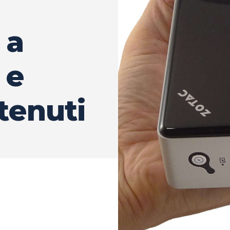
 a
 e
tenuti