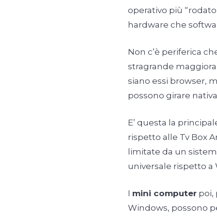
operativo più “rodato”
hardware che softwa
Non c’è periferica c
stragrande maggioran
siano essi browser, m
possono girare nativ
E’ questa la principa
rispetto alle Tv Box
limitate da un siste
universale rispetto 
I
mini computer
poi,
Windows, possono p