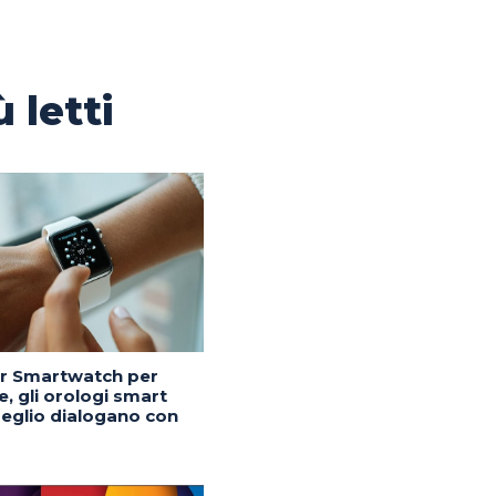
ù letti
or Smartwatch per
, gli orologi smart
eglio dialogano con