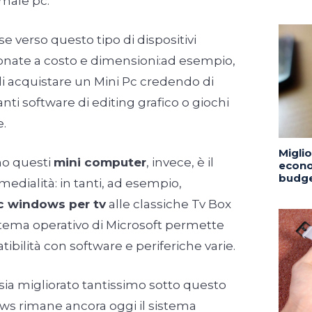
rmale pc.
e verso questo tipo di dispositivi
onate a costo e dimensioni:ad esempio,
di acquistare un Mini Pc credendo di
anti software di editing grafico o giochi
e.
Migli
no questi
mini computer
, invece, è il
econo
budge
medialità: in tanti, ad esempio,
c windows per tv
alle classiche Tv Box
stema operativo di Microsoft permette
ilità con software e periferiche varie.
ia migliorato tantissimo sotto questo
ows rimane ancora oggi il sistema