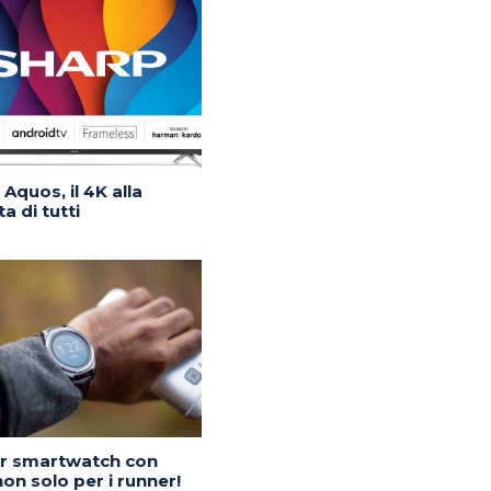
Aquos, il 4K alla
a di tutti
or smartwatch con
on solo per i runner!