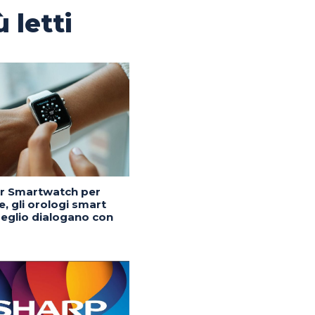
ù letti
or Smartwatch per
, gli orologi smart
eglio dialogano con