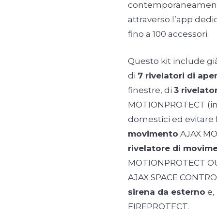
contemporaneamente.
attraverso l’app dedic
fino a 100 accessori.
Questo kit include g
di
7 rivelatori di ape
finestre, di
3 rivelat
MOTIONPROTECT (in g
domestici ed evitare fa
movimento
AJAX MO
rivelatore di movime
MOTIONPROTECT OU
AJAX SPACE CONTROL
sirena da esterno
e, 
FIREPROTECT.