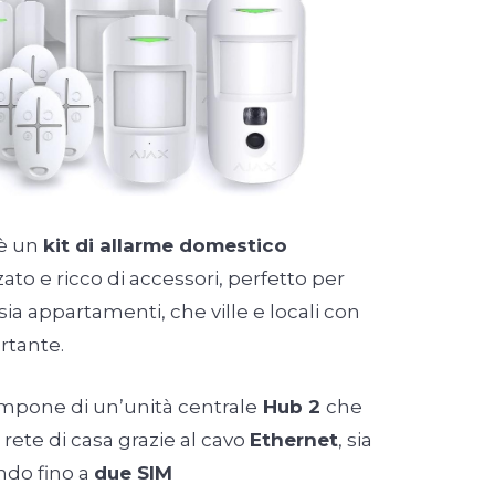
è un
kit di allarme domestico
o e ricco di accessori, perfetto per
ia appartamenti, che ville e locali con
rtante.
mpone di un’unità centrale
Hub 2
che
a rete di casa grazie al cavo
Ethernet
, sia
ando fino a
due SIM