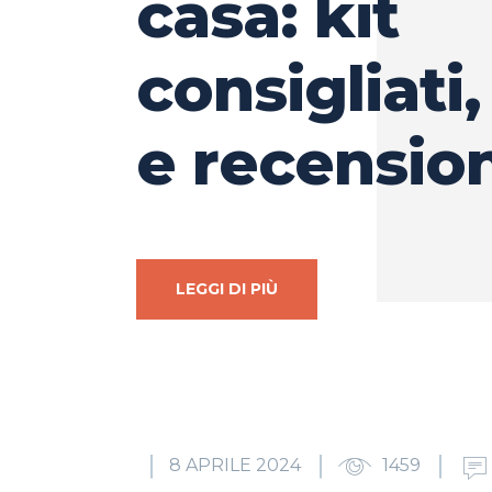
casa: kit
consigliati,
e recension
LEGGI DI PIÙ
8 APRILE 2024
1459