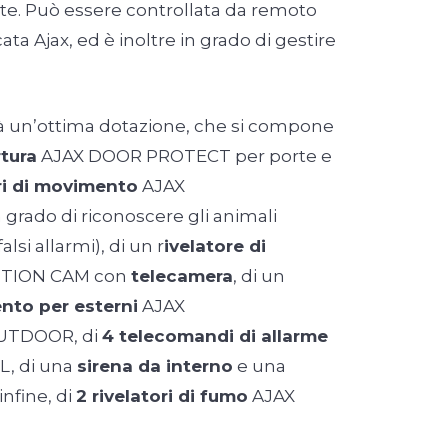
 Può essere controllata da remoto
ata Ajax, ed è inoltre in grado di gestire
ià un’ottima dotazione, che si compone
rtura
AJAX DOOR PROTECT per porte e
ori di movimento
AJAX
rado di riconoscere gli animali
lsi allarmi), di un r
ivelatore di
TION CAM con
telecamera
, di un
nto per esterni
AJAX
TDOOR, di
4 telecomandi di allarme
, di una
sirena da interno
e una
infine, di
2 rivelatori di fumo
AJAX