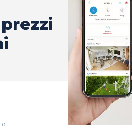
 prezzi
i
0