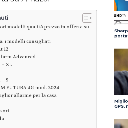
uti
iori modelli qualità prezzo in offerta su
Sharp 
portat
a: i modelli consigliati
t 12
larm Advanced
 – XL
 – S
RM FUTURA 4G mod. 2024
iglior allarme per la casa
Migli
GPS, n
sori
lo