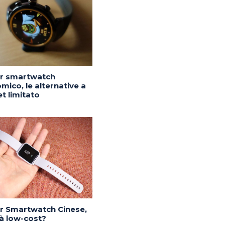
or smartwatch
mico, le alternative a
t limitato
or Smartwatch Cinese,
tà low-cost?