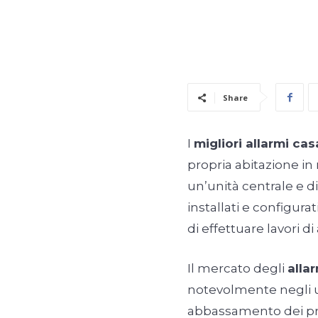
Share
I
migliori allarmi cas
propria abitazione in
un’unità centrale e d
installati e configur
di effettuare lavori di
Il mercato degli
alla
notevolmente negli 
abbassamento dei pre