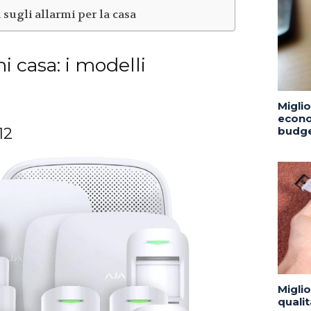
ugli allarmi per la casa
mi casa: i modelli
Migli
econo
budge
12
Migli
quali