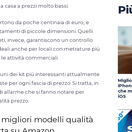
la casa a prezzi molto bassi.
Pi
artono da poche centinaia di euro, e
tamenti di piccole dimensioni. Quelli
ti, invece, garantiscono un controllo
ideali anche per locali con metrature più
 le attività commerciali.
cuni dei kit più interessanti attualmente
Migli
e per ogni fascia di prezzo. Si tratta, in
iPhone
che m
 di allarme che si fanno notare per
iOS
lità prezzo.
i migliori modelli qualità
erta su Amazon