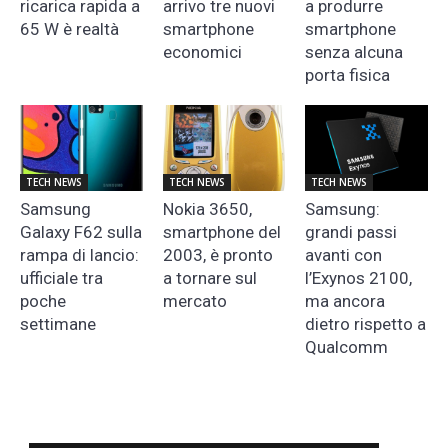
ricarica rapida a
arrivo tre nuovi
a produrre
65 W è realtà
smartphone
smartphone
economici
senza alcuna
porta fisica
TECH NEWS
TECH NEWS
TECH NEWS
Samsung
Nokia 3650,
Samsung:
Galaxy F62 sulla
smartphone del
grandi passi
rampa di lancio:
2003, è pronto
avanti con
ufficiale tra
a tornare sul
l’Exynos 2100,
poche
mercato
ma ancora
settimane
dietro rispetto a
Qualcomm