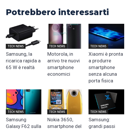
Potrebbero interessarti
TECH NEWS
TECH NEWS
TECH NEWS
Samsung, la
Motorola, in
Xiaomi è pronta
ricarica rapida a
arrivo tre nuovi
a produrre
65 W è realtà
smartphone
smartphone
economici
senza alcuna
porta fisica
TECH NEWS
TECH NEWS
TECH NEWS
Samsung
Nokia 3650,
Samsung:
Galaxy F62 sulla
smartphone del
grandi passi