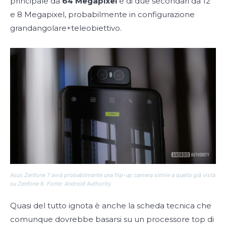
principale da
64 Megapixel
e di due secondari da 12
e 8 Megapixel, probabilmente in configurazione
grandangolare+teleobiettivo.
Asus Zenfone 7 avrà probabilmente una flip-up camera simile a quella già vista
su Zenfone 6. Fonte: Android Authority
Quasi del tutto ignota è anche la scheda tecnica che
comunque dovrebbe basarsi su un processore top di