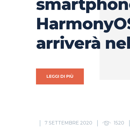
smartphon
HarmonyO
arriverà ne
LEGGI DI PIÙ
7 SETTEMBRE 2020
1520