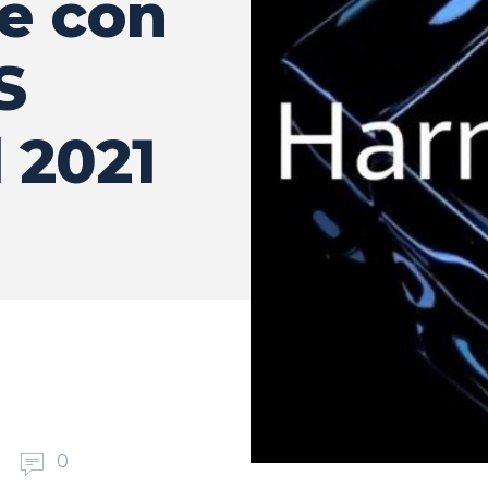
e con
S
l 2021
0