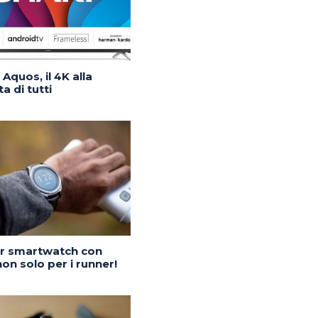
Aquos, il 4K alla
a di tutti
or smartwatch con
on solo per i runner!