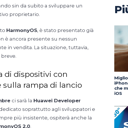
ando sin da subito a sviluppare un
Pi
vo proprietario.
ato
HarmonyOS
, è stato presentato già
on è ancora presente su nessun
e in vendita. La situazione, tuttavia,
 breve.
a di dispositivi con
Migli
sulla rampa di lancio
iPhone
che m
iOS
mbre
ci sarà la
Huawei Developer
dedicato soprattutto agli sviluppatori e
pre più insistente, ospiterà anche la
monyOS 2.0
.