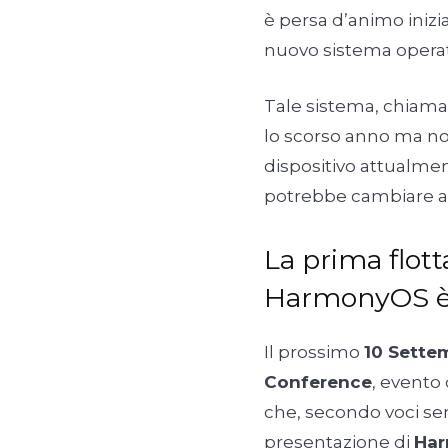
è persa d’animo inizi
nuovo sistema operati
Tale sistema, chiam
lo scorso anno ma n
dispositivo attualment
potrebbe cambiare a
La prima flott
HarmonyOS è 
Il prossimo
10 Sette
Conference
, evento 
che, secondo voci sem
presentazione di
Har