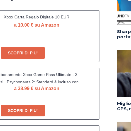
Xbox Carta Regalo Digitale 10 EUR
a 10.00 € su Amazon
Sharp 
portat
SCOPRI DI PIU'
bonamento Xbox Game Pass Ultimate - 3
si | Psychonauts 2: Standard è incluso con
a 38.99 € su Amazon
abbonamento | Standard | Xbox & Windows
10 - Codice download
Migli
GPS, n
SCOPRI DI PIU'