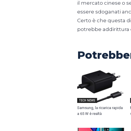
il mercato cinese o s
essere sdoganati an
Certo è che questa d
potrebbe addirittura
Potrebber
TECH NEWS
Samsung, la ricarica rapida
a 65 W è realtà