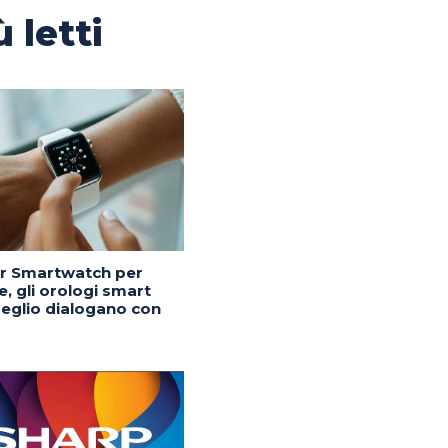
ù letti
or Smartwatch per
, gli orologi smart
eglio dialogano con