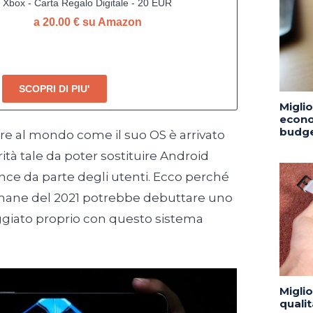
Xbox - Carta Regalo Digitale - 20 EUR
a 20.00 € su Amazon
SCOPRI DI PIU'
Migli
econo
budge
e al mondo come il suo OS è arrivato
ità tale da poter sostituire Android
unce da parte degli utenti. Ecco perché
imane del 2021 potrebbe debuttare uno
iato proprio con questo sistema
Migli
quali