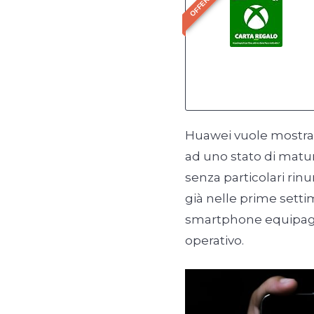
OFFERTA
Huawei vuole mostrar
ad uno stato di matur
senza particolari rin
già nelle prime sett
smartphone equipagg
operativo.