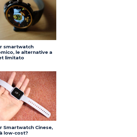
or smartwatch
mico, le alternative a
t limitato
or Smartwatch Cinese,
tà low-cost?