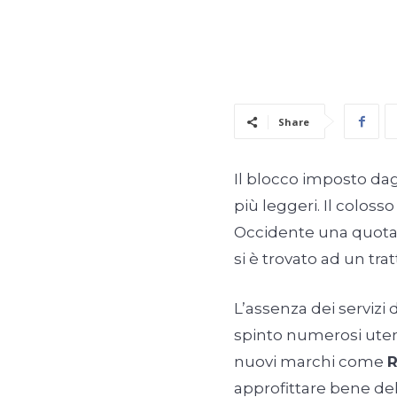
Share
Il blocco imposto dagl
più leggeri. Il colos
Occidente una quota
si è trovato ad un tra
L’assenza dei servizi
spinto numerosi utenti
nuovi marchi come
approfittare bene d