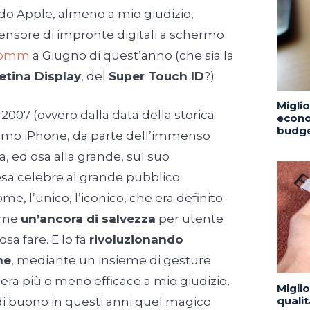
o Apple, almeno a mio giudizio,
ensore di impronte digitali a schermo
lcomm
a Giugno di quest’anno (che sia la
etina Display
, del
Super Touch ID
?)
Migli
 2007 (ovvero dalla data della storica
econo
budge
rimo iPhone, da parte dell’immenso
a, ed osa alla grande, sul suo
resa celebre al grande pubblico
me, l’unico, l’iconico, che era definito
come
un’ancora di salvezza
per utente
sa fare. E lo fa
rivoluzionando
ne
, mediante un insieme di gesture
era più o meno efficace a mio giudizio,
Migli
quali
i buono in questi anni quel magico