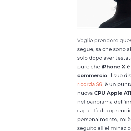
Voglio prendere ques
segue, sa che sono a
solo dopo aver testat
pure che
iPhone X è 
commercio
. Il suo 
ricorda S8
, è un punt
nuova
CPU Apple A11
nel panorama dell’inn
capacità di apprendi
personalmente, mi è 
seguito all’eliminazi