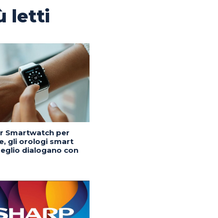
ù letti
or Smartwatch per
, gli orologi smart
eglio dialogano con