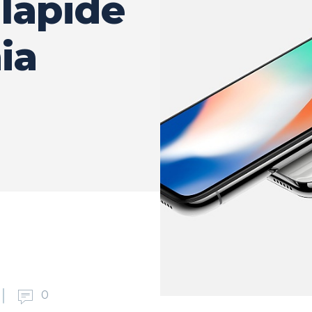
 lapide
ia
0