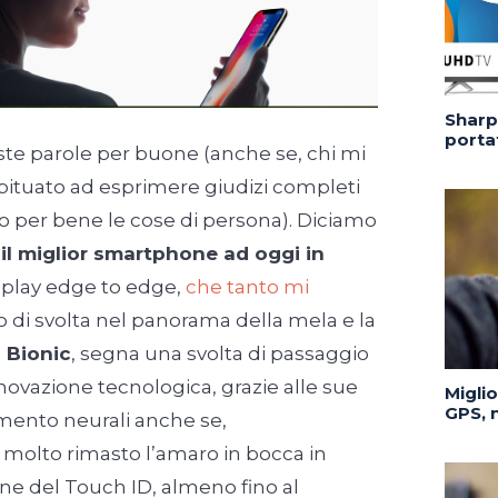
Sharp 
portat
te parole per buone (anche se, chi mi
bituato ad esprimere giudizi completi
o per bene le cose di persona). Diciamo
il miglior smartphone ad oggi in
display edge to edge,
che tanto mi
o di svolta nel panorama della mela e la
 Bionic
, segna una svolta di passaggio
ovazione tecnologica, grazie alle sue
Migli
GPS, n
mento neurali anche se,
molto rimasto l’amaro in bocca in
one del Touch ID, almeno fino al