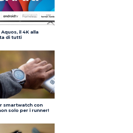
Aquos, il 4K alla
a di tutti
or smartwatch con
on solo per i runner!