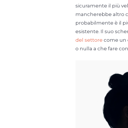
sicuramente il più ve
mancherebbe altro ch
probabilmente è il p
esistente. Il suo sch
del settore
come un q
o nulla a che fare co