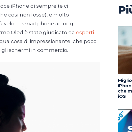
loce iPhone di sempre (e ci
Pi
e così non fosse), e molto
iù veloce smartphone ad oggi
ermo Oled è stato giudicato da
esperti
ualcosa di impressionante, che poco
n gli schermi in commercio.
Migli
iPhone
che m
iOS