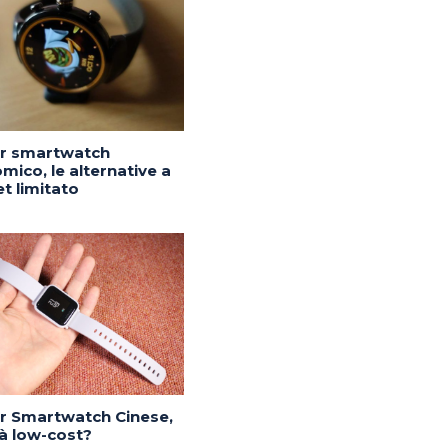
or smartwatch
mico, le alternative a
t limitato
or Smartwatch Cinese,
tà low-cost?