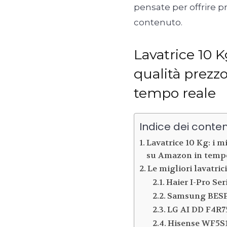
pensate per offrire pr
contenuto.
Lavatrice 10 K
qualità prezz
tempo reale
Indice dei conten
Lavatrice 10 Kg: i m
su Amazon in tempo
Le migliori lavatric
Haier I-Pro Ser
Samsung BES
LG AI DD F4R
Hisense WF5