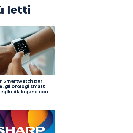
ù letti
or Smartwatch per
, gli orologi smart
eglio dialogano con