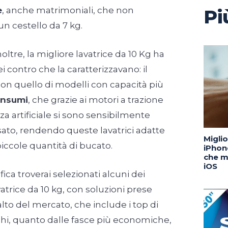
e
, anche matrimoniali, che non
Pi
n cestello da 7 kg.
noltre, la migliore lavatrice da 10 Kg ha
i contro che la caratterizzavano: il
 con quello di modelli con capacità più
nsumi
, che grazie ai motori a trazione
nza artificiale si sono sensibilmente
ssato, rendendo queste lavatrici adatte
Migli
piccole quantità di bucato.
iPhone
che m
iOS
ica troverai selezionati alcuni dei
vatrice da 10 kg, con soluzioni prese
to del mercato, che include i top di
i, quanto dalle fasce più economiche,