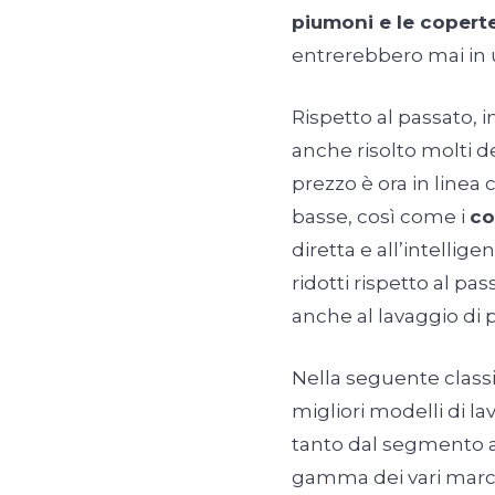
piumoni e le copert
entrerebbero mai in u
Rispetto al passato, i
anche risolto molti de
prezzo è ora in linea
basse, così come i
co
diretta e all’intellige
ridotti rispetto al pa
anche al lavaggio di 
Nella seguente classif
migliori modelli di la
tanto dal segmento al
gamma dei vari march