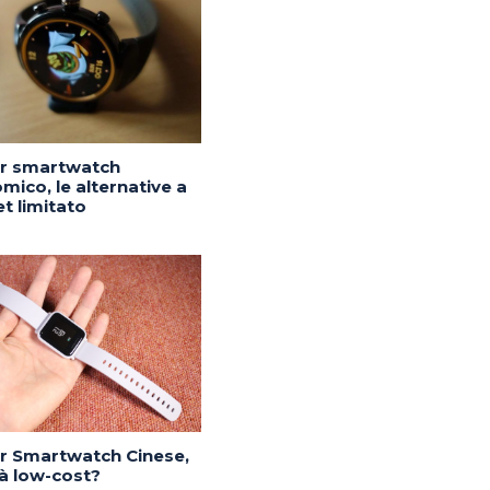
or smartwatch
mico, le alternative a
t limitato
or Smartwatch Cinese,
tà low-cost?