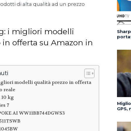
odotti di alta qualità ad un prezzo
g: i migliori modelli
Sharp 
portat
o in offerta su Amazon in
uti
igliori modelli qualità prezzo in offerta
 reale
i 10 kg
Migli
ies 7
GPS, n
POKE AI WW11BB744DGWS3
7511TSWB
S1045BW