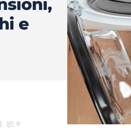
nsioni,
hi e
0