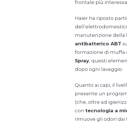
frontale più interes
Haier ha riposto parti
dell’elettrodomestico
manutenzione della l
antibatterico ABT
su
formazione di muffa e
Spray
, questi elemen
dopo ogni lavaggio.
Quanto ai capi, il live
presente un progra
(che, oltre ad igieniz
con
tecnologia a mi
rimuove gli odori dai 