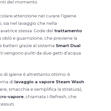
santi del momento.
colare attenzione nel curare l’igiene
, sia nel lavaggio che nella
avatrice stessa. Gode del
trattamento
 oblò e guarnizione, che previene la
 batteri: grazie al sistema
Smart Dual
ti vengono puliti da due getti d’acqua
llo di igiene è altrettanto ottimo: è
mma di
lavaggio a vapore Steam Wash
zare, smacchia e semplifica la stiratura),
cro-vapore
, chiamata I-Refresh, che
tessuti.