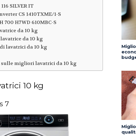
 116 SILVER IT
nverter CS 1410TXME/1-S
H 700 H7WD 610MBC-S
vatrice da 10 kg
 lavatrice da 10 kg
Migli
i lavatrici da 10 kg
econo
budge
ulle migliori lavatrici da 10 kg
atrici 10 kg
s 7
Migli
quali