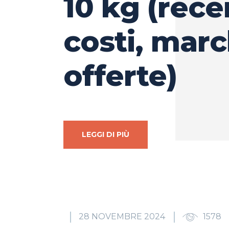
10 kg (rece
costi, marc
offerte)
LEGGI DI PIÙ
28 NOVEMBRE 2024
1578