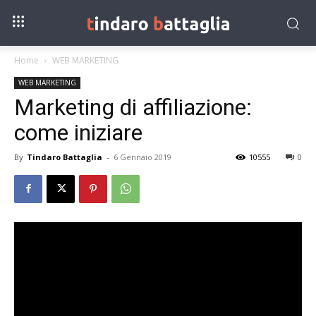
Home
WEB MARKETING
WEB MARKETING
Marketing di affiliazione:
come iniziare
By
Tindaro Battaglia
-
6 Gennaio 2019
10555
0