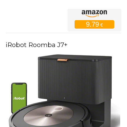
9.79
€
iRobot Roomba J7+