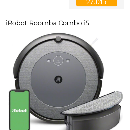
27.01
€
iRobot Roomba Combo i5