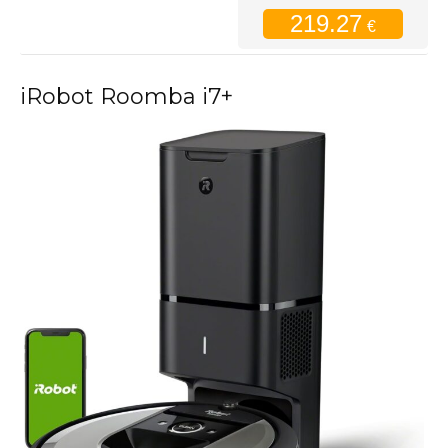
219.27
€
iRobot Roomba i7+