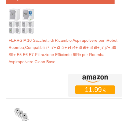
FERRGIA 10 Sacchetti di Ricambio Aspirapolvere per iRobot
Roomba,Compatibili i7 i7+ i3 i3+ i4 i4+ i6 i6+ i8 i8+ j7 j7+ S9
S9+ E5 E6 E7-Filtrazione Efficiente 99% per Roomba
Aspirapolvere Clean Base
11.99
€