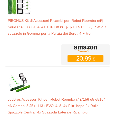
PIBONUS Kit di Accessori Ricambi per iRobot Roomba e/i/j
Serie i7 i7+ i3 i3+ i4 i4+ i6 i6+ i8 i8+ j7 j7+ E5 E6 E7,1 Set di 5
spazzole in Gomma per la Pulizia dei Bordi, 4 Filtro
20.99
€
JoyBros Accessori Kit per iRobot Roomba i7 i7156 e5 e5154
e6 Combo i5 J5+ i1 i3+ EVO i4 i8, 4x Filtri hepa 2x Rullo
Spazzole Centrali 4x Spazzola Laterale Ricambio