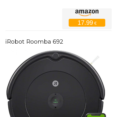
17.99
€
iRobot Roomba 692