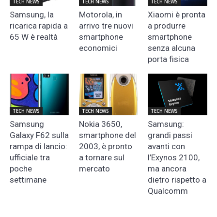
TECH NEWS
TECH NEWS
TECH NEWS
Samsung, la
Motorola, in
Xiaomi è pronta
ricarica rapida a
arrivo tre nuovi
a produrre
65 W è realtà
smartphone
smartphone
economici
senza alcuna
porta fisica
TECH NEWS
TECH NEWS
TECH NEWS
Samsung
Nokia 3650,
Samsung:
Galaxy F62 sulla
smartphone del
grandi passi
rampa di lancio:
2003, è pronto
avanti con
ufficiale tra
a tornare sul
l’Exynos 2100,
poche
mercato
ma ancora
settimane
dietro rispetto a
Qualcomm