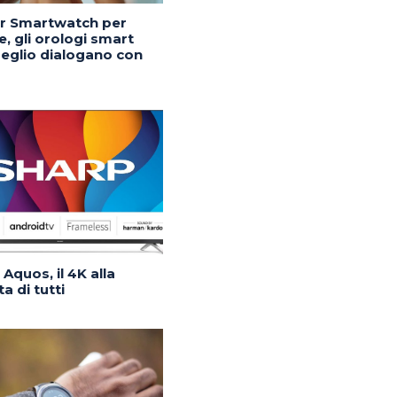
or Smartwatch per
, gli orologi smart
eglio dialogano con
Aquos, il 4K alla
a di tutti