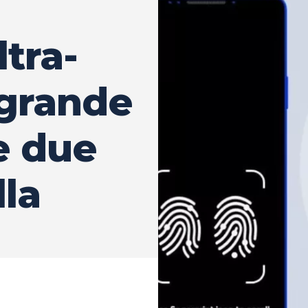
tra-
 grande
e due
lla