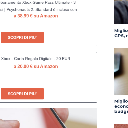
bonamento Xbox Game Pass Ultimate - 3
si | Psychonauts 2: Standard è incluso con
a 38.99 € su Amazon
abbonamento | Standard | Xbox & Windows
10 - Codice download
Migli
GPS, n
SCOPRI DI PIU'
Xbox - Carta Regalo Digitale - 20 EUR
a 20.00 € su Amazon
SCOPRI DI PIU'
Migli
econo
budge