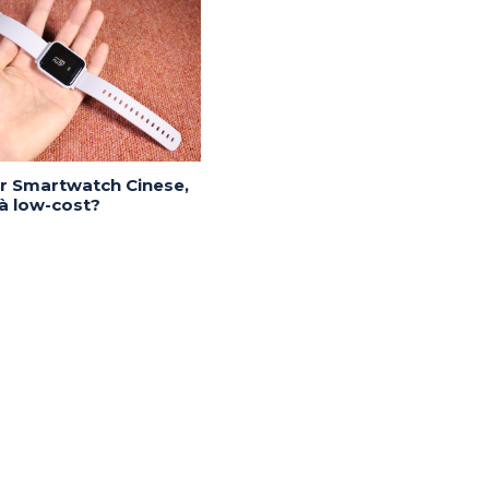
or Smartwatch Cinese,
tà low-cost?