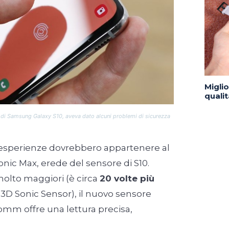
Migli
quali
 di Samsung Galaxy S10, aveva dato alcuni problemi di sicurezza
 esperienze dovrebbero appartenere al
onic Max, erede del sensore di S10.
molto maggiori (è circa
20 volte più
 3D Sonic Sensor), il nuovo sensore
omm offre una lettura precisa,