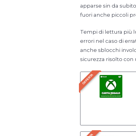
apparse sin da subit
fuori anche piccoli p
Tempi di lettura più l
errori nel caso di er
anche sblocchi involon
sicurezza risolto co
OFFERTA