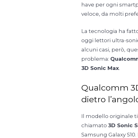
have per ogni smartp
veloce, da molti prefe
La tecnologia ha fatt
oggi lettori ultra-soni
alcuni casi, però, qu
problema:
Qualco
3D Sonic Max
.
Qualcomm 3D 
dietro l’angol
Il modello originale 
chiamato
3D Sonic 
Samsung Galaxy S10. 