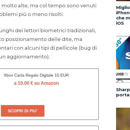
o molto alte, ma col tempo sono venuti
Migli
iPhone
roblemi più o meno risolti.
che m
iOS
unghi dei lettori biometrici tradizionali,
rato posizionamento delle dite, ma
tari con alcuni tipi di pellicole (bug di
n un aggiornamento).
Xbox Carta Regalo Digitale 10 EUR
a 10.00 € su Amazon
Sharp 
portat
SCOPRI DI PIU'