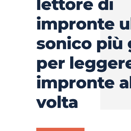
lettore di
impronte ul
sonico più
per legger
impronte a
volta