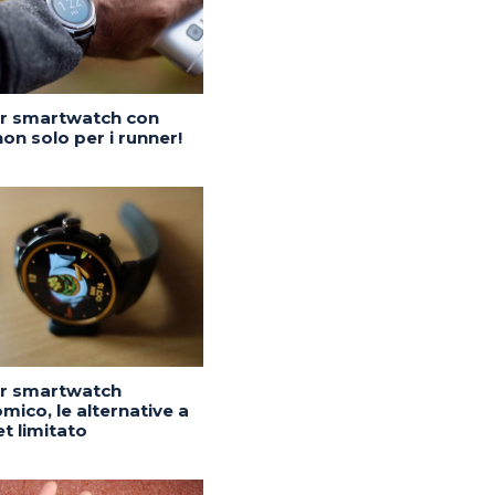
or smartwatch con
on solo per i runner!
or smartwatch
mico, le alternative a
t limitato