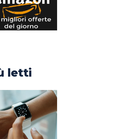
ù letti