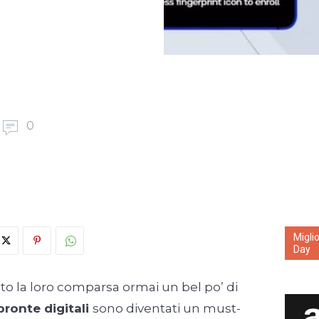
0
Migli
Day
o la loro comparsa ormai un bel po’ di
mpronte digitali
sono diventati un must-