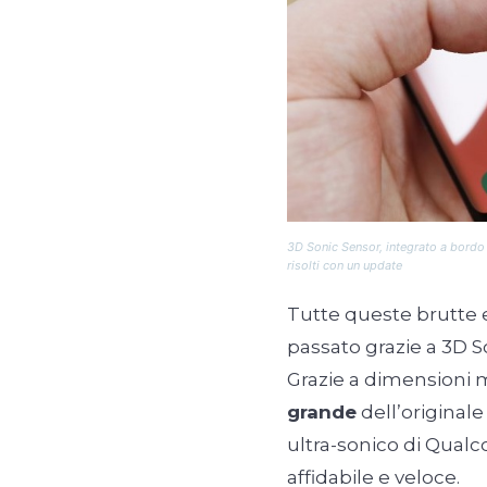
3D Sonic Sensor, integrato a bordo
risolti con un update
Tutte queste brutte
passato grazie a 3D S
Grazie a dimensioni 
grande
dell’originale
ultra-sonico di Qualc
affidabile e veloce.