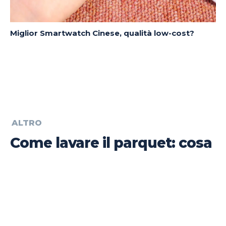
Miglior Smartwatch Cinese, qualità low-cost?