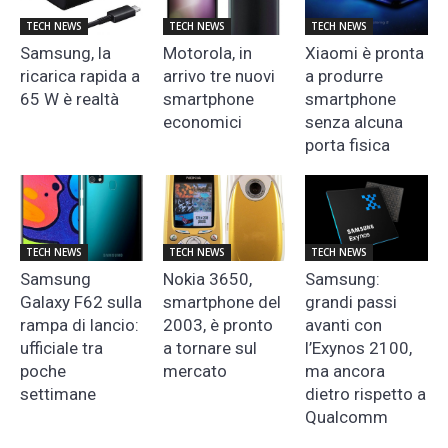
TECH NEWS
TECH NEWS
TECH NEWS
Samsung, la
Motorola, in
Xiaomi è pronta
ricarica rapida a
arrivo tre nuovi
a produrre
65 W è realtà
smartphone
smartphone
economici
senza alcuna
porta fisica
TECH NEWS
TECH NEWS
TECH NEWS
Samsung
Nokia 3650,
Samsung:
Galaxy F62 sulla
smartphone del
grandi passi
rampa di lancio:
2003, è pronto
avanti con
ufficiale tra
a tornare sul
l’Exynos 2100,
poche
mercato
ma ancora
settimane
dietro rispetto a
Qualcomm