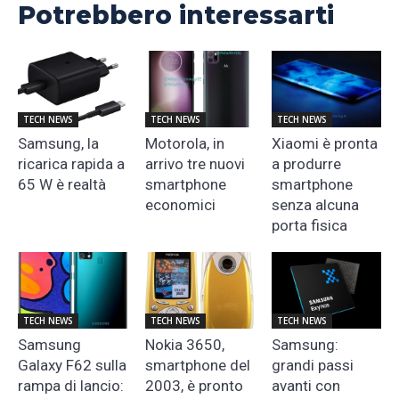
Potrebbero interessarti
TECH NEWS
TECH NEWS
TECH NEWS
Samsung, la
Motorola, in
Xiaomi è pronta
ricarica rapida a
arrivo tre nuovi
a produrre
65 W è realtà
smartphone
smartphone
economici
senza alcuna
porta fisica
TECH NEWS
TECH NEWS
TECH NEWS
Samsung
Nokia 3650,
Samsung:
Galaxy F62 sulla
smartphone del
grandi passi
rampa di lancio:
2003, è pronto
avanti con