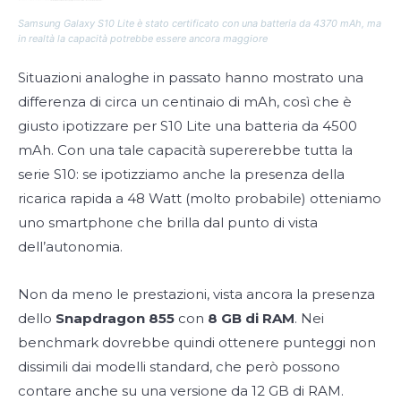
Samsung Galaxy S10 Lite è stato certificato con una batteria da 4370 mAh, ma
in realtà la capacità potrebbe essere ancora maggiore
Situazioni analoghe in passato hanno mostrato una
differenza di circa un centinaio di mAh, così che è
giusto ipotizzare per S10 Lite una batteria da 4500
mAh. Con una tale capacità supererebbe tutta la
serie S10: se ipotizziamo anche la presenza della
ricarica rapida a 48 Watt (molto probabile) otteniamo
uno smartphone che brilla dal punto di vista
dell’autonomia.
Non da meno le prestazioni, vista ancora la presenza
dello
Snapdragon 855
con
8 GB di RAM
. Nei
benchmark dovrebbe quindi ottenere punteggi non
dissimili dai modelli standard, che però possono
contare anche su una versione da 12 GB di RAM.