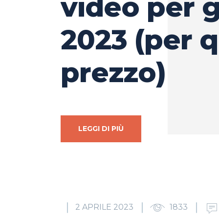
video per 
2023 (per q
prezzo)
LEGGI DI PIÙ
2 APRILE 2023
1833