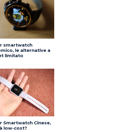
or smartwatch
mico, le alternative a
t limitato
or Smartwatch Cinese,
tà low-cost?