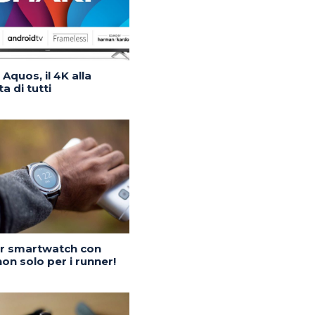
Aquos, il 4K alla
a di tutti
or smartwatch con
on solo per i runner!