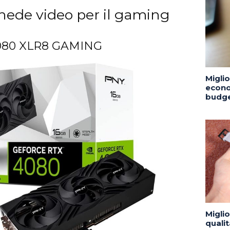
chede video per il gaming
080 XLR8 GAMING
Migli
econo
budge
Migli
quali