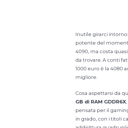
Inutile girarci intorno:
potente del momento.
4090, ma costa quasi 
da trovare. A conti fa
1000 euro è la 4080 ad
migliore.
Cosa aspettarsi da q
GB di RAM GDDR6X
pensata per il gaming
in grado, con i titoli 
addirittura quadrupli