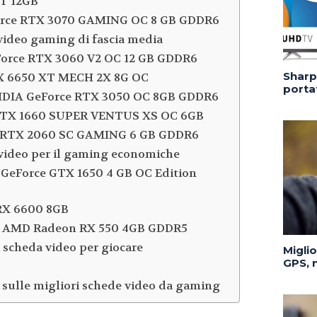
T 12GB
orce RTX 3070 GAMING OC 8 GB GDDR6
video gaming di fascia media
orce RTX 3060 V2 OC 12 GB GDDR6
Sharp 
X 6650 XT MECH 2X 8G OC
portat
IDIA GeForce RTX 3050 OC 8GB GDDR6
GTX 1660 SUPER VENTUS XS OC 6GB
 RTX 2060 SC GAMING 6 GB GDDR6
 video per il gaming economiche
GeForce GTX 1650 4 GB OC Edition
X 6600 8GB
 AMD Radeon RX 550 4GB GDDR5
 scheda video per giocare
Migli
GPS, n
sulle migliori schede video da gaming