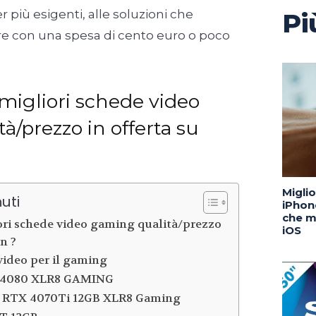
più esigenti, alle soluzioni che
Pi
e con una spesa di cento euro o poco
 migliori schede video
à/prezzo in offerta su
Migli
uti
iPhone
che m
ori schede video gaming qualità/prezzo
iOS
n ?
video per il gaming
X4080 XLR8 GAMING
RTX 4070Ti 12GB XLR8 Gaming