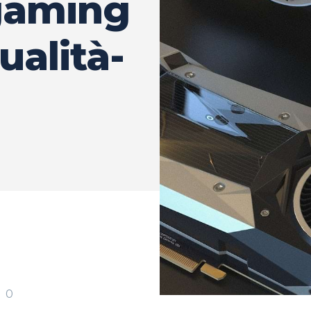
gaming
ualità-
0