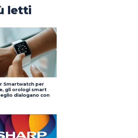
ù letti
or Smartwatch per
, gli orologi smart
eglio dialogano con