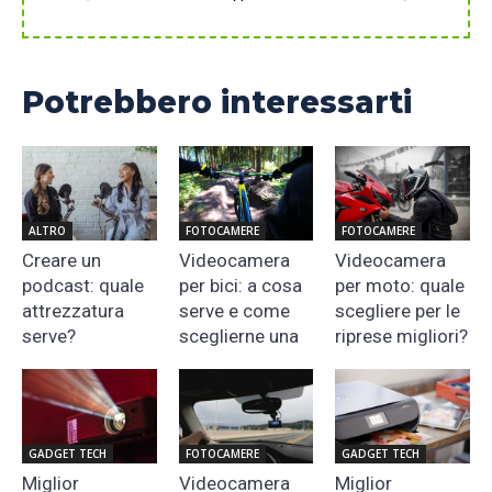
Potrebbero interessarti
ALTRO
FOTOCAMERE
FOTOCAMERE
Creare un
Videocamera
Videocamera
podcast: quale
per bici: a cosa
per moto: quale
attrezzatura
serve e come
scegliere per le
serve?
sceglierne una
riprese migliori?
GADGET TECH
FOTOCAMERE
GADGET TECH
Miglior
Videocamera
Miglior