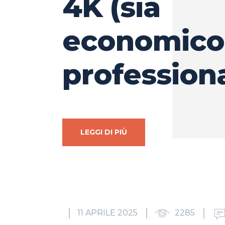
4K (sia
economico
profession
LEGGI DI PIÙ
11 APRILE 2025
2285