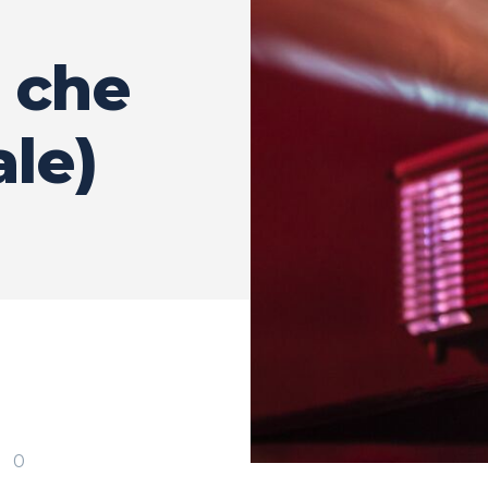
 che
ale)
0