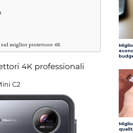
t
sul miglior proiettore 4K
Migli
econo
budge
iettori 4K professionali
ini C2
Migli
quali