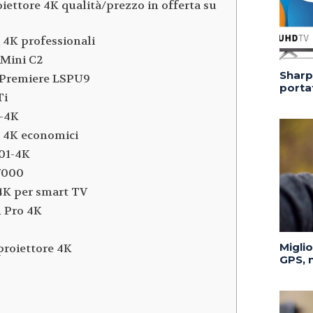
oiettore 4K qualità/prezzo in offerta su
i 4K professionali
 Mini C2
Sharp 
Premiere LSPU9
portat
Ti
-4K
ri 4K economici
01-4K
7000
 4K per smart TV
 Pro 4K
Migli
proiettore 4K
GPS, n