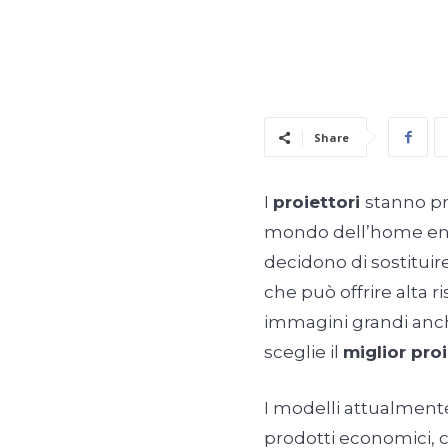
Share
I
proiettori
stanno p
mondo dell’home en
decidono di sostituire
che può offrire alta r
immagini grandi anche
sceglie il
miglior pro
I modelli attualmente
prodotti economici,