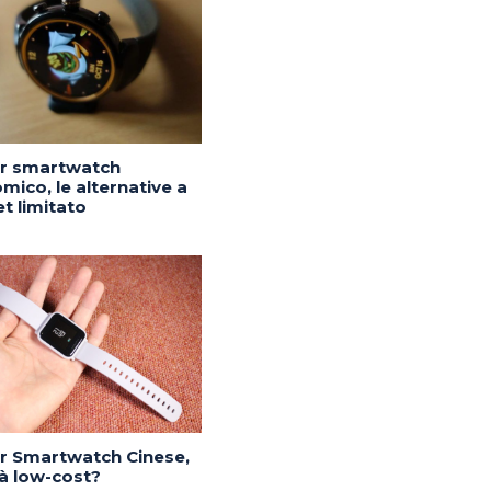
or smartwatch
mico, le alternative a
t limitato
or Smartwatch Cinese,
tà low-cost?