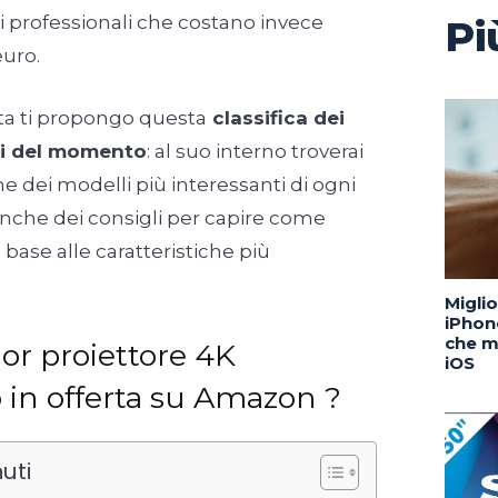
ni professionali che costano invece
Pi
euro.
elta ti propongo questa
classifica dei
ori del momento
: al suo interno troverai
e dei modelli più interessanti di ogni
anche dei consigli per capire come
 base alle caratteristiche più
Migli
iPhone
che m
ior proiettore 4K
iOS
o in offerta su Amazon ?
uti