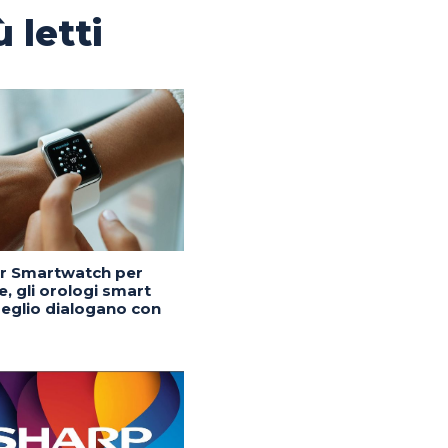
ù letti
or Smartwatch per
, gli orologi smart
eglio dialogano con