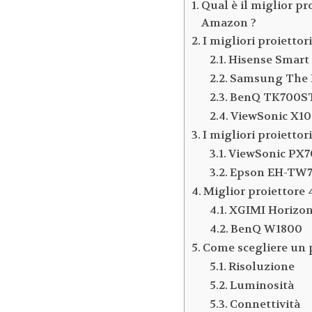
Qual è il miglior pr
Amazon ?
I migliori proiettor
Hisense Smart
Samsung The 
BenQ TK700S
ViewSonic X10
I migliori proietto
ViewSonic PX7
Epson EH-TW
Miglior proiettore
XGIMI Horizon
BenQ W1800
Come scegliere un 
Risoluzione
Luminosità
Connettività