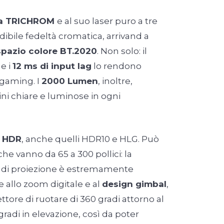
ia TRICHROM
e al suo laser puro a tre
edibile fedeltà cromatica, arrivand a
spazio colore BT.2020
. Non solo: il
e i
12 ms di input lag
lo rendono
 gaming. I
2000 Lumen
, inoltre,
i chiare e luminose in ogni
i HDR
, anche quelli HDR10 e HLG. Può
he vanno da 65 a 300 pollici: la
a di proiezione è estremamente
 allo zoom digitale e al
design gimbal
,
ttore di ruotare di 360 gradi attorno al
 gradi in elevazione, così da poter