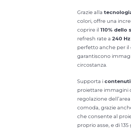
Grazie alla
tecnolog
colori, offre una incr
coprire il
110% dello 
refresh rate a
240 Hz
perfetto anche per il
garantiscono immagin
circostanza.
Supporta i
contenut
proiettare immagini c
regolazione dell’are
comoda, grazie anche
che consente al proie
proprio asse, e di 135