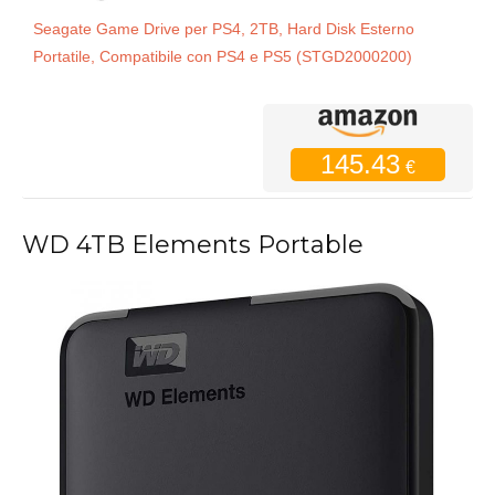
Seagate Game Drive per PS4, 2TB, Hard Disk Esterno
Portatile, Compatibile con PS4 e PS5 (STGD2000200)
145.43
€
WD 4TB Elements Portable