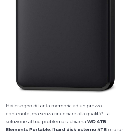
Hai bisogno di tanta memoria ad un prezzo
contenuto, ma senza rinunciare alla qualità? La
soluzione al tuo problema si chiama
WD 4TB
Elements Portable
, l’
hard disk esterno 4TB
miglior