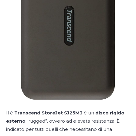
Il è
Transcend StoreJet SJ25M3
è un
disco rigido
esterno
“rugged”, ovvero ad elevata resistenza. È
indicato per tutti quelli che necessitano di una