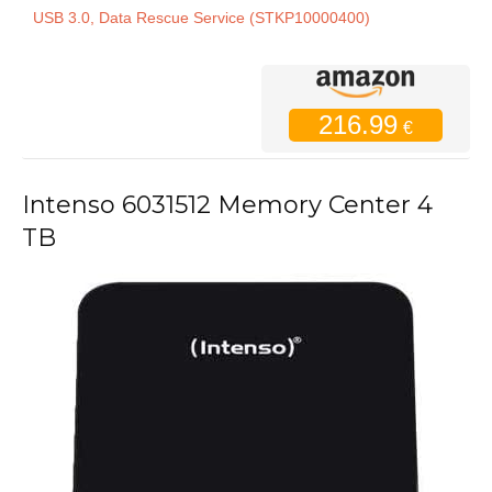
USB 3.0, Data Rescue Service (STKP10000400)
216.99
€
Intenso 6031512 Memory Center 4
TB