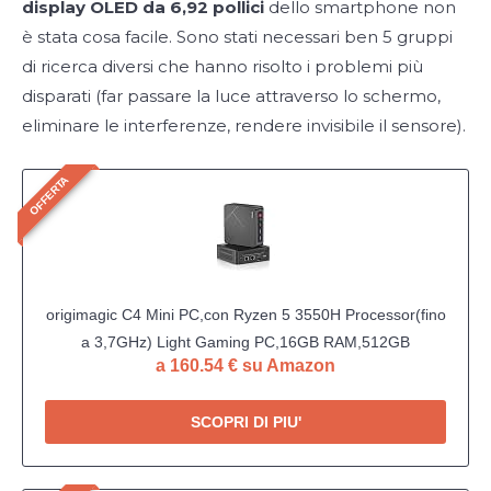
display OLED da 6,92 pollici
dello smartphone non
è stata cosa facile. Sono stati necessari ben 5 gruppi
di ricerca diversi che hanno risolto i problemi più
disparati (far passare la luce attraverso lo schermo,
eliminare le interferenze, rendere invisibile il sensore).
OFFERTA
origimagic C4 Mini PC,con Ryzen 5 3550H Processor(fino
a 3,7GHz) Light Gaming PC,16GB RAM,512GB
a 160.54 € su Amazon
SSD,Supporto Triple Display,USB3.2/Doppia Ethernet/Wi-
Fi5/BT 5.0,Mini Desktop per Ufficio Domestico
SCOPRI DI PIU'