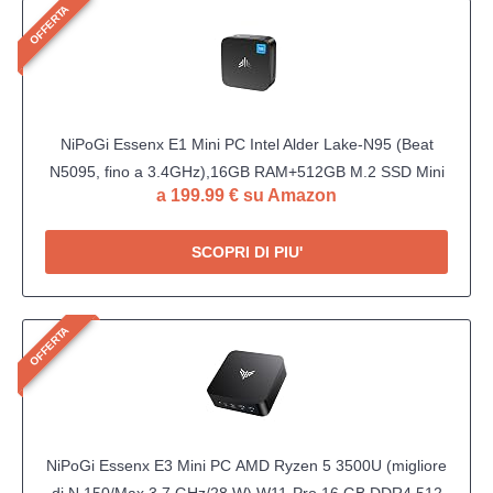
OFFERTA
NiPoGi Essenx E1 Mini PC Ιntel Alder Lake-Ν95 (Βeat
N5095, fino a 3.4GHz),16GB RAM+512GB M.2 SSD Mini
a 199.99 € su Amazon
Computer, WiFi 5,Bluetooth4.2, Dual 4K@60Hz Display
HDMI2.0 +DP1.4
SCOPRI DI PIU'
OFFERTA
NiPoGi Essenx E3 Mini PC АMD Ryzen 5 3500U (migliore
di N.150/Max 3,7 GHz/28 W) W11-Pro 16 GB DDR4 512