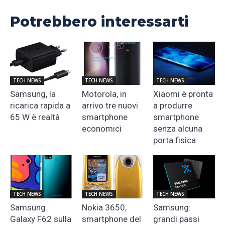
Potrebbero interessarti
TECH NEWS
TECH NEWS
TECH NEWS
Samsung, la
Motorola, in
Xiaomi è pronta
ricarica rapida a
arrivo tre nuovi
a produrre
65 W è realtà
smartphone
smartphone
economici
senza alcuna
porta fisica
TECH NEWS
TECH NEWS
TECH NEWS
Samsung
Nokia 3650,
Samsung:
Galaxy F62 sulla
smartphone del
grandi passi