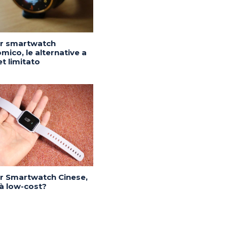
or smartwatch
mico, le alternative a
t limitato
or Smartwatch Cinese,
tà low-cost?