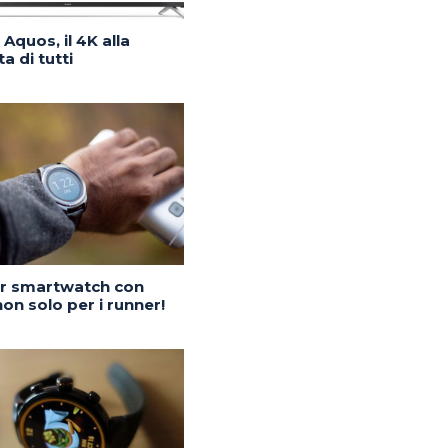
Aquos, il 4K alla
a di tutti
or smartwatch con
on solo per i runner!