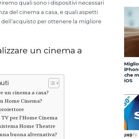
iremo quali sono i dispositivi necessari
nza del cinema a casa, e quali aspetti
dell’acquisto per ottenere la migliore
ealizzare un cinema a
Migli
iPhone
che m
iOS
uti
re un cinema a casa?
un Home Cinema?
proiettore
a TV per l’Home Cinema
 sistema Home Theatre
una buona alternativa?