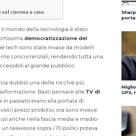
sul cinema a casa
Sharp 
portat
il mondo della tecnologia è stato
fortissima
democratizzazione dei
rie tech sono state invase da modelli
te concorrenziali, rendendo tutta una
accessibili al grande pubblico.
za dubbio una delle nicchie più
Migli
rasformazione. Basti pensare alle
TV di
GPS, n
se in passato erano alla portata di
sti i prezzi proibitivi, ora sono invece
nduti anche nella fascia media e medio-
 un televisore sopra i 70 pollici poteva