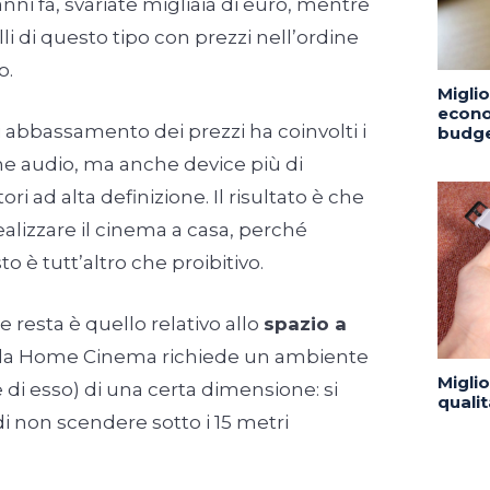
anni fa, svariate migliaia di euro, mentre
li di questo tipo con prezzi nell’ordine
o.
Migli
econo
 abbassamento dei prezzi ha coinvolti i
budge
ne audio, ma anche device più di
ri ad alta definizione. Il risultato è che
ealizzare il cinema a casa, perché
to è tutt’altro che proibitivo.
e resta è quello relativo allo
spazio a
ala Home Cinema richiede un ambiente
Migli
 di esso) di una certa dimensione: si
quali
di non scendere sotto i 15 metri