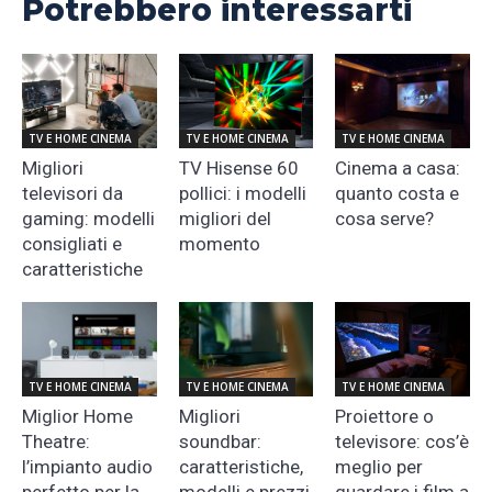
Potrebbero interessarti
TV E HOME CINEMA
TV E HOME CINEMA
TV E HOME CINEMA
Migliori
TV Hisense 60
Cinema a casa:
televisori da
pollici: i modelli
quanto costa e
gaming: modelli
migliori del
cosa serve?
consigliati e
momento
caratteristiche
TV E HOME CINEMA
TV E HOME CINEMA
TV E HOME CINEMA
Miglior Home
Migliori
Proiettore o
Theatre:
soundbar:
televisore: cos’è
l’impianto audio
caratteristiche,
meglio per
perfetto per la
modelli e prezzi
guardare i film a