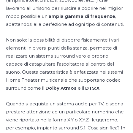
(amplificatore, diffusori, subwoofer, etc…) che
lavorano all’unisono per riuscire a coprire nel miglior
modo possibile un’
ampia gamma di frequenze
,
adattandosi alla perfezione ad ogni tipo di contenuti.
Non solo: la possibilità di disporre fisicamente i vari
elementi in diversi punti della stanza, permette di
realizzare un sistema surround vero e proprio,
capace di catapultare l’ascoltatore al centro del
suono. Questa caratteristica è enfatizzata nei sistemi
Home Theater multicanale che supportano codec
surround come il
Dolby Atmos
e il
DTS:X
.
Quando si acquista un sistema audio per TV, bisogna
prestare attenzione ad un particolare numerino che
viene riportato nella forma X.Y o X.Y.Z.: leggeremo,
per esempio, impianto surround 5.1. Cosa significa? In