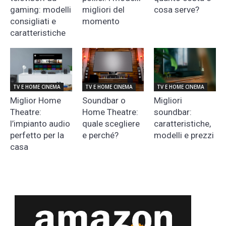
gaming: modelli
migliori del
cosa serve?
consigliati e
momento
caratteristiche
TV E HOME CINEMA
TV E HOME CINEMA
TV E HOME CINEMA
Miglior Home
Soundbar o
Migliori
Theatre:
Home Theatre:
soundbar:
l’impianto audio
quale scegliere
caratteristiche,
perfetto per la
e perché?
modelli e prezzi
casa