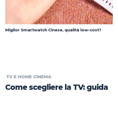
Miglior Smartwatch Cinese, qualità low-cost?