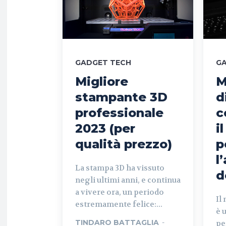
GADGET TECH
G
Migliore
M
stampante 3D
d
professionale
c
2023 (per
i
qualità prezzo)
p
l
La stampa 3D ha vissuto
d
negli ultimi anni, e continua
a vivere ora, un periodo
Il
estremamente felice:...
è 
TINDARO BATTAGLIA
-
pe