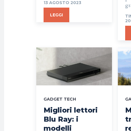
13 AGOSTO 2023
gr
LEGGI
TI
20
GADGET TECH
G
Migliori lettori
M
Blu Ray: i
t
modelli
r