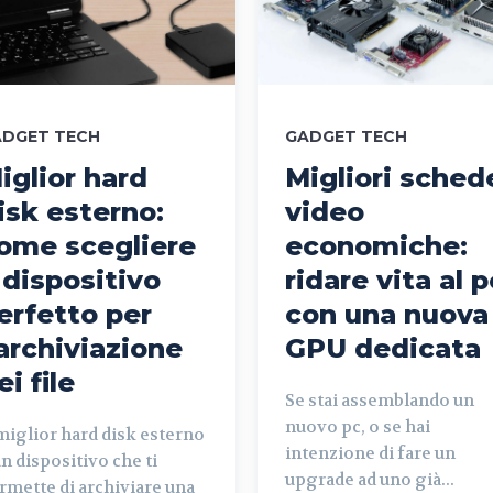
ADGET TECH
GADGET TECH
iglior hard
Migliori sched
isk esterno:
video
ome scegliere
economiche:
l dispositivo
ridare vita al p
erfetto per
con una nuova
’archiviazione
GPU dedicata
ei file
Se stai assemblando un
nuovo pc, o se hai
 miglior hard disk esterno
intenzione di fare un
un dispositivo che ti
upgrade ad uno già...
rmette di archiviare una