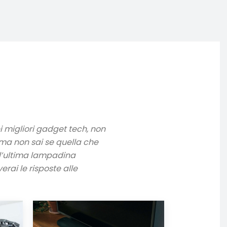
i migliori gadget tech, non
ma non sai se quella che
 l’ultima lampadina
rai le risposte alle