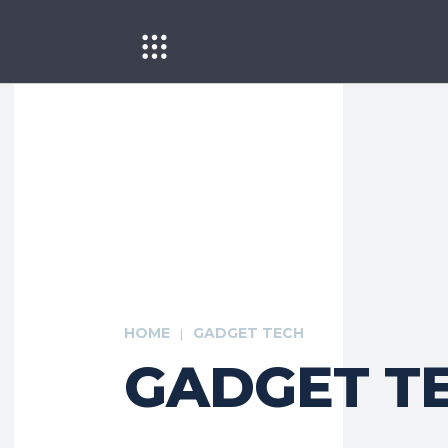
HOME
GADGET TECH
GADGET T