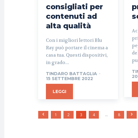
consigliati per
p
contenuti ad
s
alta qualità
Ac
pr
Con i migliori lettori Blu
pe
Ray può portare il cinema a
de
casa tua. Questi dispositivi,
pu
in grado...
TI
TINDARO BATTAGLIA
-
20
15 SETTEMBRE 2022
LEGGI
1
2
3
4
...
8