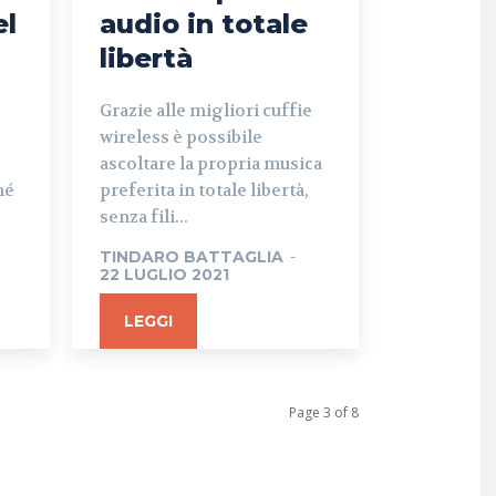
el
audio in totale
libertà
Grazie alle migliori cuffie
wireless è possibile
ascoltare la propria musica
hé
preferita in totale libertà,
senza fili...
TINDARO BATTAGLIA
-
22 LUGLIO 2021
LEGGI
Page 3 of 8