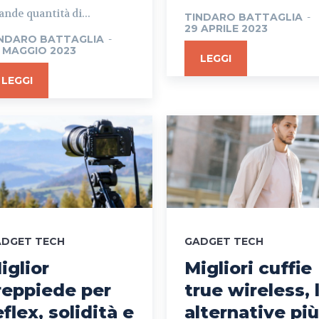
ande quantità di...
TINDARO BATTAGLIA
-
29 APRILE 2023
NDARO BATTAGLIA
-
 MAGGIO 2023
LEGGI
LEGGI
ADGET TECH
GADGET TECH
iglior
Migliori cuffie
reppiede per
true wireless, 
eflex, solidità e
alternative più