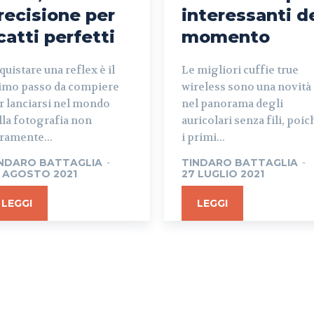
recisione per
interessanti d
catti perfetti
momento
quistare una reflex è il
Le migliori cuffie true
imo passo da compiere
wireless sono una novità
r lanciarsi nel mondo
nel panorama degli
lla fotografia non
auricolari senza fili, poic
ramente...
i primi...
NDARO BATTAGLIA
-
TINDARO BATTAGLIA
-
 AGOSTO 2021
27 LUGLIO 2021
LEGGI
LEGGI