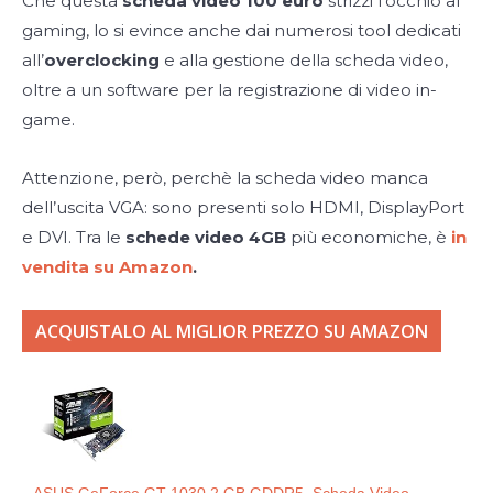
Che questa
scheda video 100 euro
strizzi l’occhio al
gaming, lo si evince anche dai numerosi tool dedicati
all’
overclocking
e alla gestione della scheda video,
oltre a un software per la registrazione di video in-
game.
Attenzione, però, perchè la scheda video manca
dell’uscita VGA: sono presenti solo HDMI, DisplayPort
e DVI. Tra le
schede video 4GB
più economiche,
è
in
vendita su Amazon
.
ACQUISTALO AL MIGLIOR PREZZO SU AMAZON
ASUS GeForce GT 1030 2 GB GDDR5, Scheda Video