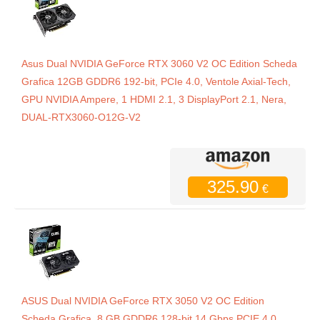
Asus Dual NVIDIA GeForce RTX 3060 V2 OC Edition Scheda
Grafica 12GB GDDR6 192-bit, PCIe 4.0, Ventole Axial-Tech,
GPU NVIDIA Ampere, 1 HDMI 2.1, 3 DisplayPort 2.1, Nera,
DUAL-RTX3060-O12G-V2
325.90
€
ASUS Dual NVIDIA GeForce RTX 3050 V2 OC Edition
Scheda Grafica, 8 GB GDDR6 128-bit 14 Gbps PCIE 4.0,