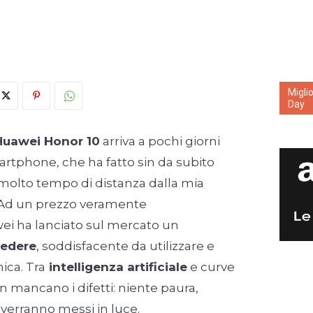
Migli
Day
Huawei Honor 10
arriva a pochi giorni
artphone, che ha fatto sin da subito
 molto tempo di distanza dalla mia
 Ad un prezzo veramente
ei ha lanciato sul mercato un
vedere
, soddisfacente da utilizzare e
nica. Tra
intelligenza artificiale
e curve
n mancano i difetti: niente paura,
verranno messi in luce.