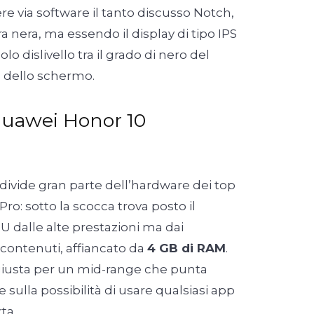
re via software il tanto discusso Notch,
 nera, ma essendo il display di tipo IPS
o dislivello tra il grado di nero del
io dello schermo.
uawei Honor 10
ivide gran parte dell’hardware dei top
o: sotto la scocca trova posto il
PU dalle alte prestazioni ma dai
ontenuti, affiancato da
4 GB di RAM
.
giusta per un mid-range che punta
e sulla possibilità di usare qualsiasi app
ta.