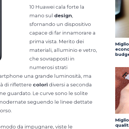
10 Huawei cala forte la
mano sul
design
,
sfornando un dispositivo
capace di far innamorare a
prima vista. Merito dei
Migli
econo
materiali, alluminio e vetro,
budge
che sovrapposti in
numerosi strati
martphone una grande luminosità, ma
à di riflettere
colori
diversi a seconda
ene guardato. Le curve sono le solite
odernate seguendo le linee dettate
orso.
Migli
quali
omodo da impugnare, viste le