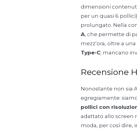
dimensioni contenute,
per un quasi 6 pollic
prolungato. Nella con
A
, che permette di p
mezz’ora, oltre a una
Type-C
; mancano inve
Recensione H
Nonostante non sia AM
egregiamente: siamo
pollici con risoluzi
adattato allo screen 
moda, per così dire,