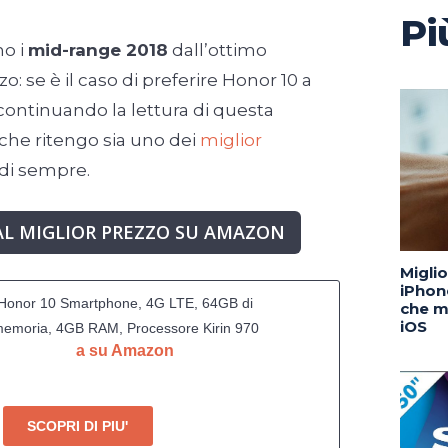
Pi
no i
mid-range 2018
dall’ottimo
o: se è il caso di preferire Honor 10 a
o continuando la lettura di questa
che ritengo sia uno dei
miglior
di sempre.
AL MIGLIOR PREZZO SU AMAZON
Migli
iPhone
Honor 10 Smartphone, 4G LTE, 64GB di
che m
iOS
emoria, 4GB RAM, Processore Kirin 970
a su Amazon
ta-Core, Display 5.8" FHD+ (1080 x 2160),
oppia Fotocamera 24+16MP, Nero [Italia]
SCOPRI DI PIU'