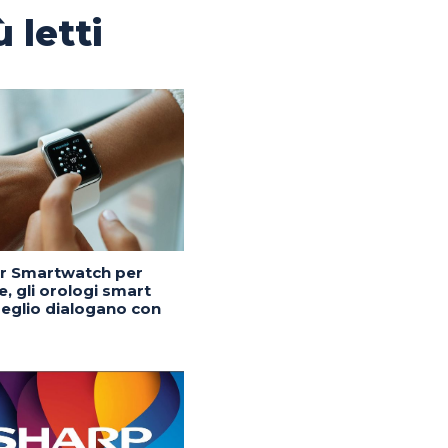
ù letti
or Smartwatch per
, gli orologi smart
eglio dialogano con