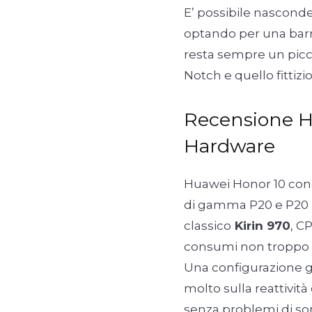
E’ possibile nasconde
optando per una barra
resta sempre un piccol
Notch e quello fittiz
Recensione H
Hardware
Huawei Honor 10 cond
di gamma P20 e P20 Pr
classico
Kirin 970
, C
consumi non troppo c
Una configurazione 
molto sulla reattività 
senza problemi di sor