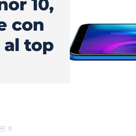
or 10,
e con
 al top
0