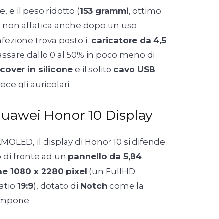
 e il peso ridotto (
153 grammi
, ottimo
i) non affatica anche dopo un uso
fezione trova posto il
caricatore da 4,5
assare dallo 0 al 50% in poco meno di
cover in silicone
e il solito
cavo USB
ce gli auricolari.
uawei Honor 10 Display
OLED, il display di Honor 10 si difende
 di fronte ad un
pannello da 5,84
one 1080 x 2280 pixel
(un FullHD
ratio
19:9
), dotato di
Notch
come la
 impone.