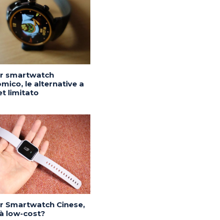
or smartwatch
mico, le alternative a
t limitato
or Smartwatch Cinese,
tà low-cost?