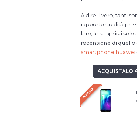
A dire il vero, tanti so
rapporto qualità prezz
loro, lo scoprirai sol
recensione di quello 
smartphone huawei
ACQUISTALO 
OFFERTA
m
Oc
D