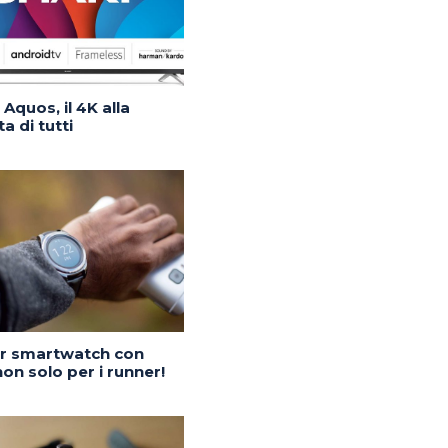
Aquos, il 4K alla
a di tutti
or smartwatch con
on solo per i runner!