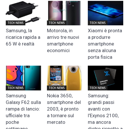
TECH NEWS
TECH NEWS
TECH NEWS
Samsung, la
Motorola, in
Xiaomi è pronta
ricarica rapida a
arrivo tre nuovi
a produrre
65 W è realtà
smartphone
smartphone
economici
senza alcuna
porta fisica
TECH NEWS
TECH NEWS
TECH NEWS
Samsung
Nokia 3650,
Samsung:
Galaxy F62 sulla
smartphone del
grandi passi
rampa di lancio:
2003, è pronto
avanti con
ufficiale tra
a tornare sul
l’Exynos 2100,
poche
mercato
ma ancora
settimane
dietro rispetto a