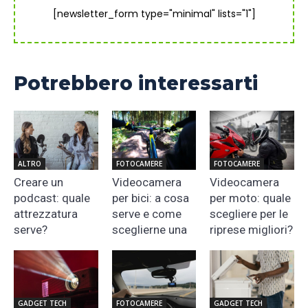
[newsletter_form type="minimal" lists="1"]
Potrebbero interessarti
ALTRO
FOTOCAMERE
FOTOCAMERE
Creare un
Videocamera
Videocamera
podcast: quale
per bici: a cosa
per moto: quale
attrezzatura
serve e come
scegliere per le
serve?
sceglierne una
riprese migliori?
GADGET TECH
FOTOCAMERE
GADGET TECH