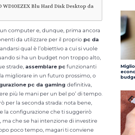
D WD10EZEX Blu Hard Disk Desktop da
 un computer e, dunque, prima ancora
enti da utilizzare per il proprio
pc da
ndarsi qual è l’obiettivo a cui si vuole
quando si ha un budget non troppo alto,
Migli
ue strade,
assemblare pc
funzionanti
econo
a migliorare in un futuro prossimo, o
budge
igurazione pc da gaming
definitiva,
re più le mani per un bel po’ di tempo.
ò per la seconda strada: nota bene,
e la configurazione che ti suggerirò
 ma che se hai intenzione di investire
 dopo poco tempo, magari ti conviene