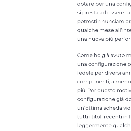
optare per una conf
si presta ad essere “
potresti rinunciare o
qualche mese all’inte
una nuova più perfor
Come ho già avuto mod
una configurazione p
fedele per diversi an
componenti, a meno 
più. Per questo moti
configurazione già dot
un’ottima scheda vide
tutti i titoli recenti
leggermente qualche 