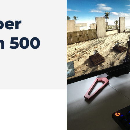
per
n 500