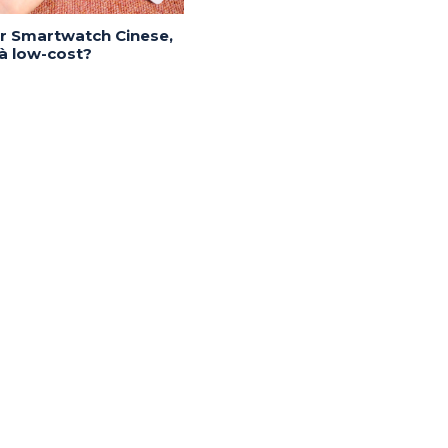
or Smartwatch Cinese,
tà low-cost?