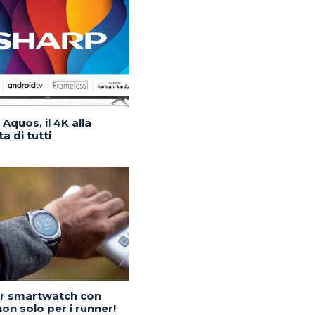
Aquos, il 4K alla
a di tutti
or smartwatch con
on solo per i runner!