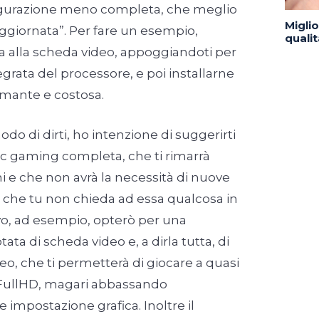
igurazione meno completa, che meglio
Migli
aggiornata”. Per fare un esempio,
quali
ra alla scheda video, appoggiandoti per
grata del processore, e poi installarne
mante e costosa.
o di dirti, ho intenzione di suggerirti
c gaming completa, che ti rimarrà
ni e che non avrà la necessità di nuove
che tu non chieda ad essa qualcosa in
vo, ad esempio, opterò per una
ata di scheda video e, a dirla tutta, di
o, che ti permetterà di giocare a quasi
 in FullHD, magari abbassando
impostazione grafica. Inoltre il