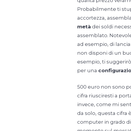
qualità prezzo vera
Probabilmente ti stupi
accortezza, assembl
metà
dei soldi neces
assemblato. Notevole
ad esempio, di lanci
non disponi di un bud
esempio, ti suggerirò
per una
configurazi
500 euro non sono po
cifra riusciresti a por
invece, come mi sento 
da solo, questa cifra 
computer in grado di 
momento sul mercato,