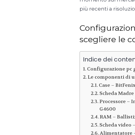
più recenti a risoluz
Configurazio
scegliere le 
Indice dei conten
Configurazione pc 
Le componenti di u
Case – BitFen
Scheda Madre
Processore – I
G4600
RAM – Ballist
Scheda video 
Alimentatore 