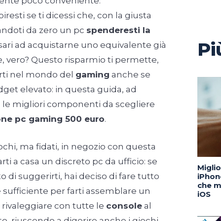
mente poco conveniente.
resti se ti dicessi che, con la giusta
andoti da zero un pc
spenderesti la
Pi
sari ad acquistarne uno equivalente già
, vero? Questo risparmio ti permette,
arti nel mondo del
gaming
anche se
get elevato: in questa guida, ad
 le migliori componenti da scegliere
one pc gaming 500 euro
.
chi, ma fidati, in negozio con questa
tarti a casa un discreto pc da ufficio: se
Migli
di suggerirti, hai deciso di fare tutto
iPhone
che m
è sufficiente per farti assemblare un
iOS
rivaleggiare con tutte le
console
al
 riuscendo a digerire anche i giochi