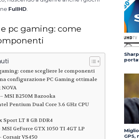
ione
FullHD
.
ne pc gaming: come
componenti
Sharp 
portat
uti
gaming: come scegliere le componenti
na configurazione PC Gaming ottimale
ix NOVA
 – MSI B250M Bazooka
ntel Pentium Dual Core 3.6 GHz CPU
ix Sport LT 8 GB DDR4
– MSI GeForce GTX 1050 TI 4GT LP
Migli
GPS, n
– Corsair VS450