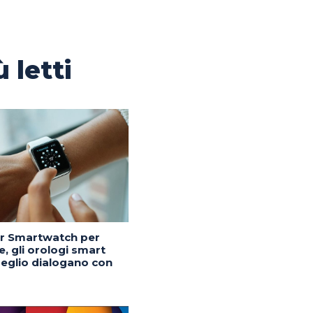
ù letti
or Smartwatch per
, gli orologi smart
eglio dialogano con