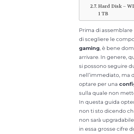
Hard Disk – W
1 TB
Prima di assemblare
di scegliere le compon
gaming
, è bene doma
arrivare. In genere, 
si possono seguire d
nell’immediato, ma d
optare per una
conf
sulla quale non mette
In questa guida opter
non ti sto dicendo ch
non sarà upgradabile,
in essa grosse cifre