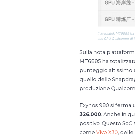
Il Mediatek MT6885 ha r
alle CPU Qualcomm di f
Sulla nota piattafor
MT6885 ha totalizza
punteggio altissimo e
quello dello Snapdra
produzione Qualcom
Exynos 980 si ferma 
326.000
. Anche in q
positivo. Questo SoC
come
Vivo X30
, delle