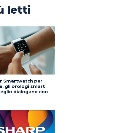
ù letti
or Smartwatch per
, gli orologi smart
eglio dialogano con