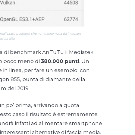
ealizzato punteggi che non hanno nulla da invidiare
ascia alta
ma di benchmark AnTuTu il Mediatek
to poco meno di
380.000 punti
. Un
 in linea, per fare un esempio, con
gon 855, punta di diamante della
m del 2019.
un po’ prima, arrivando a quota
uesto caso il risultato è estremamente
 andrà infatti ad alimentare smartphone
 interessanti alternative di fascia media.