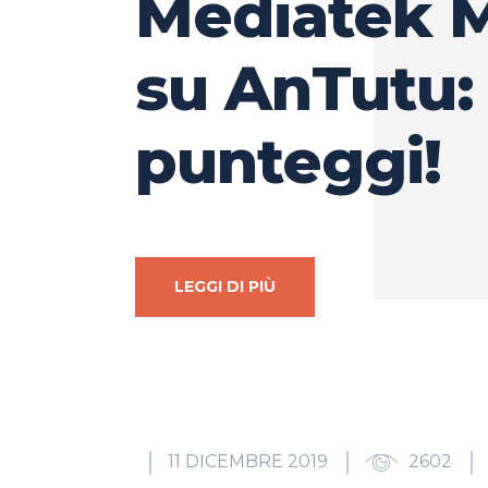
Mediatek 
su AnTutu:
punteggi!
LEGGI DI PIÙ
11 DICEMBRE 2019
2602