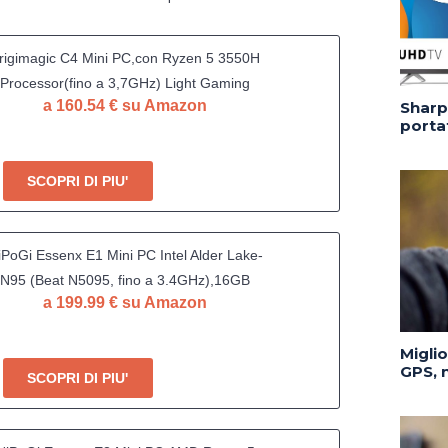
rigimagic C4 Mini PC,con Ryzen 5 3550H
Processor(fino a 3,7GHz) Light Gaming
a 160.54 € su Amazon
Sharp 
C,16GB RAM,512GB SSD,Supporto Triple
portat
isplay,USB3.2/Doppia Ethernet/Wi-Fi5/BT
5.0,Mini Desktop per Ufficio Domestico
SCOPRI DI PIU'
iPoGi Essenx E1 Mini PC Ιntel Alder Lake-
Ν95 (Βeat N5095, fino a 3.4GHz),16GB
a 199.99 € su Amazon
AM+512GB M.2 SSD Mini Computer, WiFi
5,Bluetooth4.2, Dual 4K@60Hz Display
Migli
HDMI2.0 +DP1.4
GPS, n
SCOPRI DI PIU'