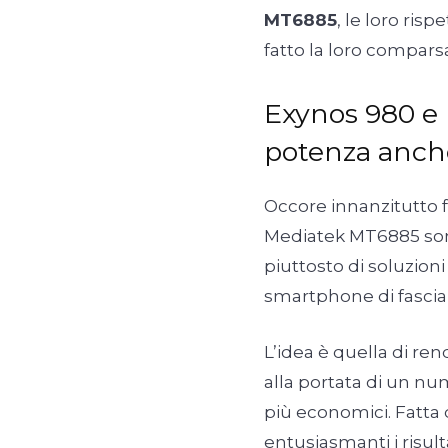
MT6885
, le loro ris
fatto la loro compars
Exynos 980 e
potenza anch
Occore innanzitutto 
Mediatek MT6885 son
piuttosto di soluzion
smartphone di fascia
L’idea è quella di r
alla portata di un 
più economici. Fatta
entusiasmanti i risult