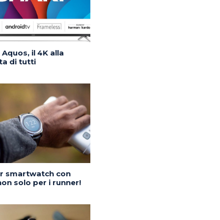
Aquos, il 4K alla
a di tutti
or smartwatch con
on solo per i runner!