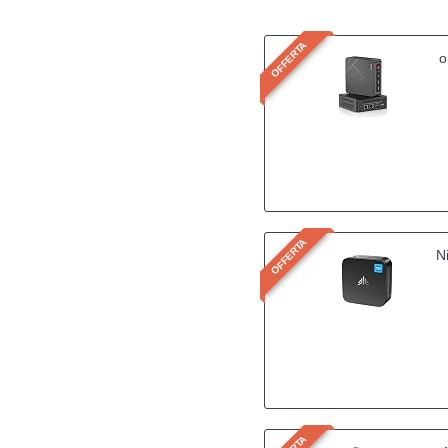
OFFERTA
o
P
D
OFFERTA
N
R