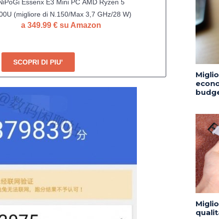
NiPoGi Essenx E3 Mini PC АMD Ryzen 5
00U (migliore di N.150/Max 3,7 GHz/28 W)
a 349.99 € su Amazon
W11-Pro 16 GB DDR4 512 GB SSD, Mini
computer con Dual LAN/tre schermo 4K /
WiFi/Bluetooth/USB3.2 per ufficio, home
SCOPRI DI PIU'
Migli
econo
budge
Migli
quali