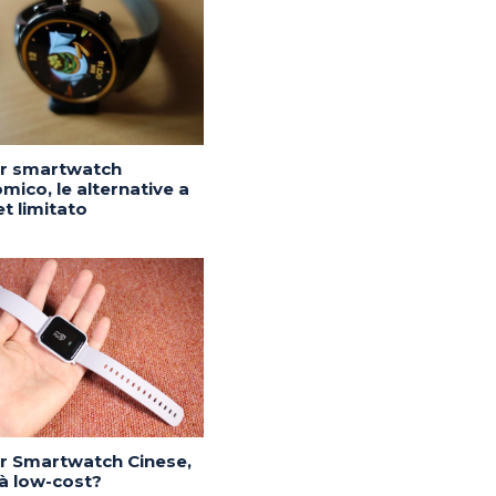
or smartwatch
mico, le alternative a
t limitato
or Smartwatch Cinese,
tà low-cost?