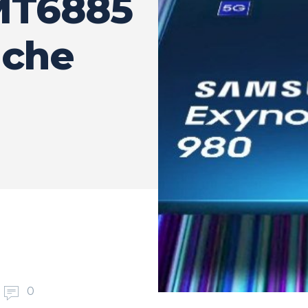
MT6885
 che
0