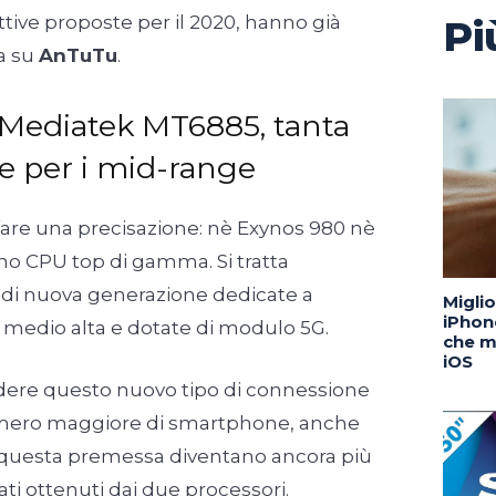
pettive proposte per il 2020, hanno già
Pi
a su
AnTuTu
.
 Mediatek MT6885, tanta
e per i mid-range
fare una precisazione: nè Exynos 980 nè
o CPU top di gamma. Si tratta
i di nuova generazione dedicate a
Migli
iPhone
 medio alta e dotate di modulo 5G.
che m
iOS
endere questo nuovo tipo di connessione
numero maggiore di smartphone, anche
 questa premessa diventano ancora più
ati ottenuti dai due processori.