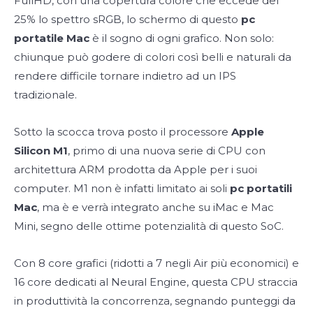
FullHD, con una copertura colore che eccede del
25% lo spettro sRGB, lo schermo di questo
pc
portatile Mac
è il sogno di ogni grafico. Non solo:
chiunque può godere di colori così belli e naturali da
rendere difficile tornare indietro ad un IPS
tradizionale.
Sotto la scocca trova posto il processore
Apple
Silicon M1
, primo di una nuova serie di CPU con
architettura ARM prodotta da Apple per i suoi
computer. M1 non è infatti limitato ai soli
pc portatili
Mac
, ma è e verrà integrato anche su iMac e Mac
Mini, segno delle ottime potenzialità di questo SoC.
Con 8 core grafici (ridotti a 7 negli Air più economici) e
16 core dedicati al Neural Engine, questa CPU straccia
in produttività la concorrenza, segnando punteggi da