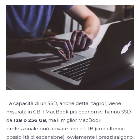
La capacità di un SSD, anche detta “taglio”, viene
misurata in GB. I MacBook più economici hanno SSD
da
128 o 256 GB
, ma il miglior MacBook
professionale può arrivare fino a 1 TB (con ulteriori
possibilità di espansione): ovviamente i prezzi salgono.