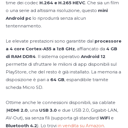
time dei codec
H.264 e H.265 HEVC
. Che sia un film
o una serie ad altissima risoluzione, questo
mini
Android pc
lo riprodurrà senza alcun
tentennamento.
Le elevate prestazioni sono garantite dal
processore
a 4 core Cortex-A55 a 1z8 GHz
, affiancato da
4 GB
di RAM DDR4
. Il sistema operativo
Android 12
permette di sfruttare le milioni di app disponibili sul
PlayStore, che del resto è già installato. La memoria a
disposizione è pari a
64 GB
, espandibile tramite
scheda Micro SD.
Ottime anche le connessioni disponibili, sia cablate
(
HDMI 2.0
, una
USB 3.0
e due USB 2.0, Gigabit-LAN,
AV-Out), sia senza fili (supporta gli standard
WiFi
e
Bluetooth 4.2
). Lo trovi
in vendita su Amazon
.