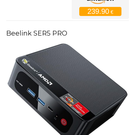
239.90
€
Beelink SER5 PRO