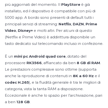
più aggiornati del momento. Il
PlayStore
è già
installato, ed il dispositivo è compatibile con più di
5000 app. A bordo sono presenti di default tutti i
principali servizi di streaming:
Netflix
,
DAZN
,
Prime
Video
,
Disney+
e molti altri. Per alcuni di questo
(Netflix e Prime Video) è addirittura disponibile un
tasto dedicato sul telecomando incluso in confezione.
È un
mini pc Android quad core
, dotato del
processore
RK3566
, affiancato da ben
8 GB di RAM
.
Le prestazioni complessive sono ottime (supporta
anche la riproduzione di contenuti in
8K a 60 Hz
e il
codec H.265
), e la fluidità generale è tra le migliori di
categoria, vista la tanta RAM a disposizione.
Eccezionale è anche lo spazio per l’archiviazione, pari
a ben
128 GB
.