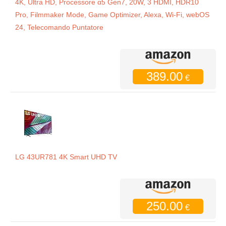
4K, Ultra HD, Processore α5 Gen7, 20W, 3 HDMI, HDR10
Pro, Filmmaker Mode, Game Optimizer, Alexa, Wi-Fi, webOS
24, Telecomando Puntatore
389.00
€
LG 43UR781 4K Smart UHD TV
250.00
€