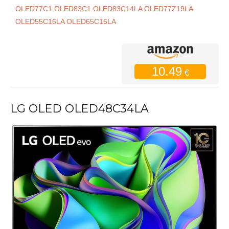
OLED77C1 OLED83C1 OLED83C14LA OLED77Z19LA
OLED55C16LA OLED65C16LA
10.49
€
LG OLED OLED48C34LA