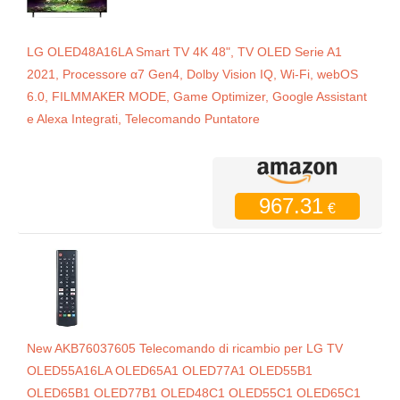
LG OLED48A16LA Smart TV 4K 48", TV OLED Serie A1
2021, Processore α7 Gen4, Dolby Vision IQ, Wi-Fi, webOS
6.0, FILMMAKER MODE, Game Optimizer, Google Assistant
e Alexa Integrati, Telecomando Puntatore
967.31
€
New AKB76037605 Telecomando di ricambio per LG TV
OLED55A16LA OLED65A1 OLED77A1 OLED55B1
OLED65B1 OLED77B1 OLED48C1 OLED55C1 OLED65C1