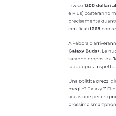
invece
1300 dollari a
e Plus) costeranno m
precisamente quanto.
certificati
IP68
con re
A Febbraio arriveran
Galaxy Buds+
. Le nu
saranno proposte a
1
raddoppiata rispetto 
Una politica prezzi 
meglio? Galaxy Z Fli
occasione per chi pu
prossimo smartphon