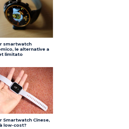
or smartwatch
mico, le alternative a
t limitato
or Smartwatch Cinese,
tà low-cost?