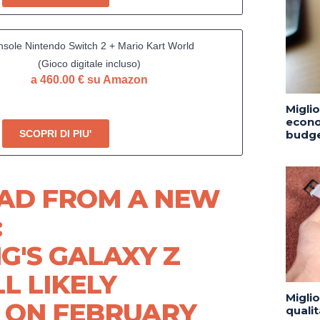
sole Nintendo Switch 2 + Mario Kart World
(Gioco digitale incluso)
a 460.00 € su Amazon
Migli
econo
budge
SCOPRI DI PIU'
EAD FROM A NEW
:
G'S GALAXY Z
LL LIKELY
Migli
 ON FEBRUARY
quali