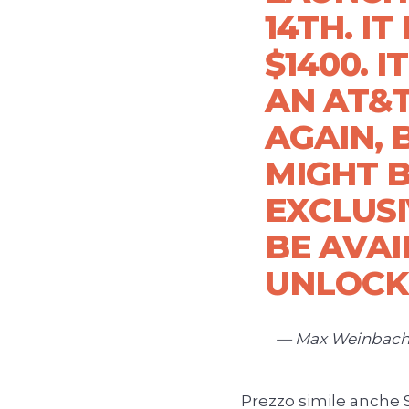
14TH. IT
$1400. I
AN AT&T
AGAIN, 
MIGHT B
EXCLUSI
BE AVAI
UNLOCK
— Max Weinbac
Prezzo simile anche 