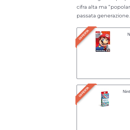
cifra alta ma “popolar
passata generazione.
OFFERTA
N
OFFERTA
Nin