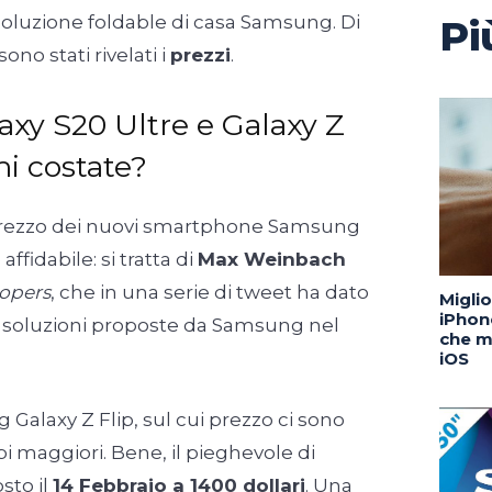
soluzione foldable di casa Samsung. Di
Pi
sono stati rivelati i
prezzi
.
xy S20 Ultre e Galaxy Z
mi costate?
 prezzo dei nuovi smartphone Samsung
ffidabile: si tratta di
Max Weinbach
opers
, che in una serie di tweet ha dato
Migli
iPhone
le soluzioni proposte da Samsung nel
che m
iOS
alaxy Z Flip, sul cui prezzo ci sono
bbi maggiori. Bene, il pieghevole di
sto il
14 Febbraio a 1400 dollari
. Una