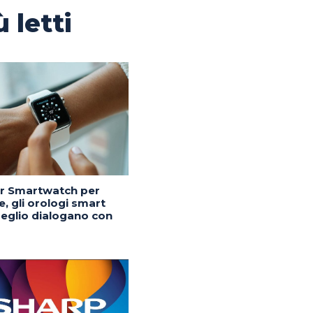
ù letti
or Smartwatch per
, gli orologi smart
eglio dialogano con