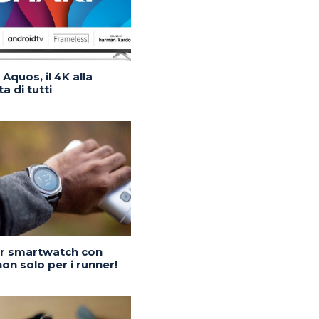
Aquos, il 4K alla
a di tutti
or smartwatch con
on solo per i runner!