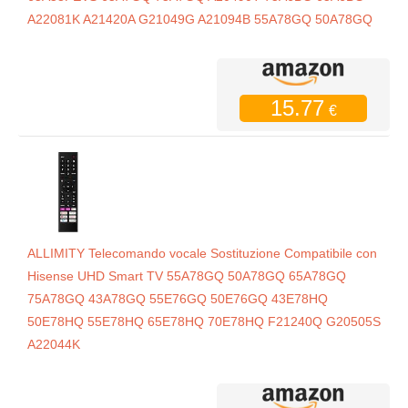
A22081K A21420A G21049G A21094B 55A78GQ 50A78GQ
15.77
€
ALLIMITY Telecomando vocale Sostituzione Compatibile con
Hisense UHD Smart TV 55A78GQ 50A78GQ 65A78GQ
75A78GQ 43A78GQ 55E76GQ 50E76GQ 43E78HQ
50E78HQ 55E78HQ 65E78HQ 70E78HQ F21240Q G20505S
A22044K