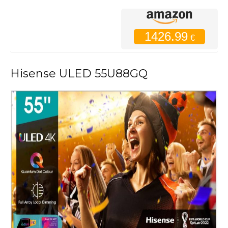
1426.99
€
Hisense ULED 55U88GQ