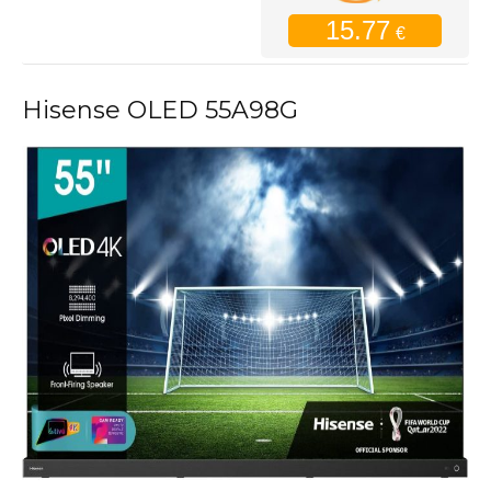
15.77
€
Hisense OLED 55A98G