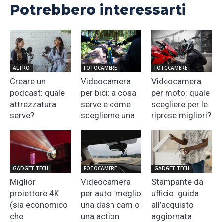
Potrebbero interessarti
ALTRO
FOTOCAMERE
FOTOCAMERE
Creare un
Videocamera
Videocamera
podcast: quale
per bici: a cosa
per moto: quale
attrezzatura
serve e come
scegliere per le
serve?
sceglierne una
riprese migliori?
GADGET TECH
FOTOCAMERE
GADGET TECH
Miglior
Videocamera
Stampante da
proiettore 4K
per auto: meglio
ufficio: guida
(sia economico
una dash cam o
all’acquisto
che
una action
aggiornata