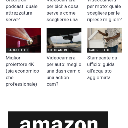
podcast: quale
per bici: a cosa
per moto: quale
attrezzatura
serve e come
scegliere per le
serve?
sceglierne una
riprese migliori?
GADGET TECH
FOTOCAMERE
GADGET TECH
Miglior
Videocamera
Stampante da
proiettore 4K
per auto: meglio
ufficio: guida
(sia economico
una dash cam o
all’acquisto
che
una action
aggiornata
professionale)
cam?