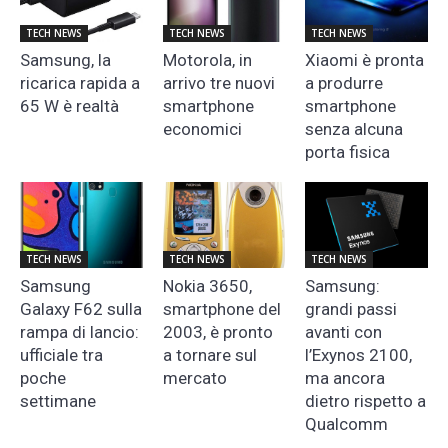
TECH NEWS
TECH NEWS
TECH NEWS
Samsung, la
Motorola, in
Xiaomi è pronta
ricarica rapida a
arrivo tre nuovi
a produrre
65 W è realtà
smartphone
smartphone
economici
senza alcuna
porta fisica
TECH NEWS
TECH NEWS
TECH NEWS
Samsung
Nokia 3650,
Samsung:
Galaxy F62 sulla
smartphone del
grandi passi
rampa di lancio:
2003, è pronto
avanti con
ufficiale tra
a tornare sul
l’Exynos 2100,
poche
mercato
ma ancora
settimane
dietro rispetto a
Qualcomm