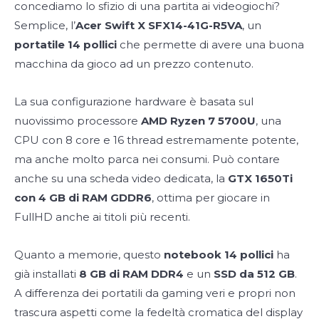
concediamo lo sfizio di una partita ai videogiochi?
Semplice, l’
Acer Swift X SFX14-41G-R5VA
, un
portatile 14 pollici
che permette di avere una buona
macchina da gioco ad un prezzo contenuto.
La sua configurazione hardware è basata sul
nuovissimo processore
AMD Ryzen 7 5700U
, una
CPU con 8 core e 16 thread estremamente potente,
ma anche molto parca nei consumi. Può contare
anche su una scheda video dedicata, la
GTX 1650Ti
con 4 GB di RAM GDDR6
, ottima per giocare in
FullHD anche ai titoli più recenti.
Quanto a memorie, questo
notebook 14 pollici
ha
già installati
8 GB di RAM DDR4
e un
SSD da 512 GB
.
A differenza dei portatili da gaming veri e propri non
trascura aspetti come la fedeltà cromatica del display