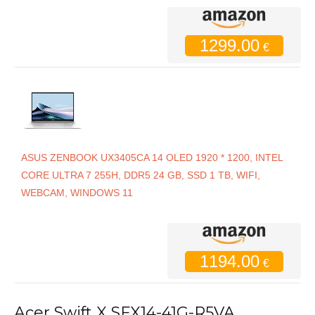
1299.00
€
ASUS ZENBOOK UX3405CA 14 OLED 1920 * 1200, INTEL
CORE ULTRA 7 255H, DDR5 24 GB, SSD 1 TB, WIFI,
WEBCAM, WINDOWS 11
1194.00
€
Acer Swift X SFX14-41G-R5VA