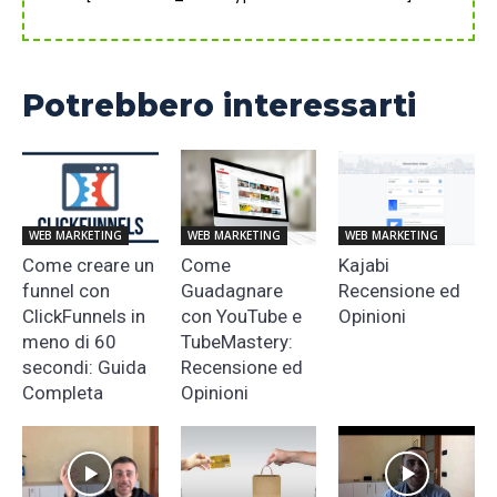
Potrebbero interessarti
WEB MARKETING
WEB MARKETING
WEB MARKETING
Come creare un
Come
Kajabi
funnel con
Guadagnare
Recensione ed
ClickFunnels in
con YouTube e
Opinioni
meno di 60
TubeMastery:
secondi: Guida
Recensione ed
Completa
Opinioni