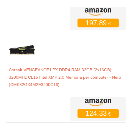
197.89
€
Corsair VENGEANCE LPX DDR4 RAM 32GB (2x16GB)
3200MHz CL16 Intel XMP 2.0 Memoria per computer - Nero
(CMK32GX4M2E3200C16)
124.33
€