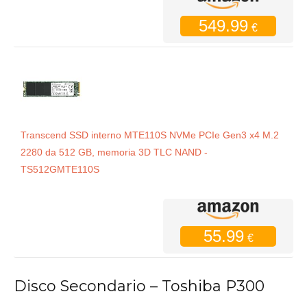
549.99
€
Transcend SSD interno MTE110S NVMe PCIe Gen3 x4 M.2
2280 da 512 GB, memoria 3D TLC NAND -
TS512GMTE110S
55.99
€
Disco Secondario – Toshiba P300