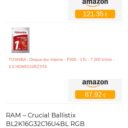
121.35
€
TOSHIBA - Disque dur Interne - P300 - 1To - 7 200 tr/min -
3.5 HDWD110EZSTA
67.92
€
RAM – Crucial Ballistix
BL2K16G32C16U4BL RGB